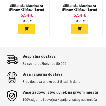
Silikonska Maskica za
Silikonska Maskica za
iPhone XS Max - Šareni
iPhone XS Max - Šareni
m...
m...
6,54 €
6,54 €
10,90 €
10,90 €
Besplatna dostava
Za sve narudžbe iznad 50,00€
Brza i sigurna dostava
Brza dostava u roku od 3-5 radnih dana
Vaše zadovoljstvo uvijek na prvom mjestu
100% sigurna i povoljna kupnja iz vašeg naslonjača