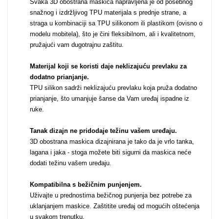
Svaka 3D obostrana maskica napravljena je od posebnog
snažnog i izdržljivog TPU materijala s prednje strane, a
straga u kombinaciji sa TPU silikonom ili plastikom (ovisno o
MarbleMania
modelu mobitela), što je čini fleksibilnom, ali i kvalitetnom,
pružajući vam dugotrajnu zaštitu.
Materijal koji se koristi daje neklizajuću prevlaku za
dodatno prianjanje
.
TPU silikon sadrži neklizajuću prevlaku koja pruža dodatno
prianjanje, što umanjuje šanse da Vam uređaj ispadne iz
Gaming motivi
Crtani filmovi
ruke.
Tanak dizajn ne pridodaje težinu vašem uređaju
.
3D obostrana maskica dizajnirana je tako da je vrlo tanka,
lagana i jaka - stoga možete biti sigurni da maskica neće
dodati težinu vašem uređaju.
Kompatibilna s bežičnim punjenjem
.
Sportski motivi
Obiteljski motivi
Uživajte u prednostima bežičnog punjenja bez potrebe za
uklanjanjem maskice. Zaštitite uređaj od mogućih oštećenja
u svakom trenutku.