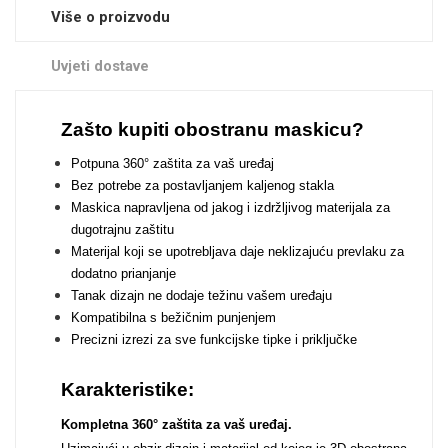
Zodiac
Halloween
Više o proizvodu
Uvjeti dostave
Zašto kupiti obostranu maskicu?
Doodles
Potpuna 360° zaštita za vaš uređaj
Apstraktni motivi
Bez potrebe za postavljanjem kaljenog stakla
Maskica napravljena od jakog i izdržljivog materijala za
dugotrajnu zaštitu
Materijal koji se upotrebljava daje neklizajuću prevlaku za
dodatno prianjanje
Tanak dizajn ne dodaje težinu vašem uređaju
Kompatibilna s bežičnim punjenjem
Monogrami
Dječji motivi
Precizni izrezi za sve funkcijske tipke i priključke
Karakteristike:
Kompletna 360° zaštita za vaš uređaj.