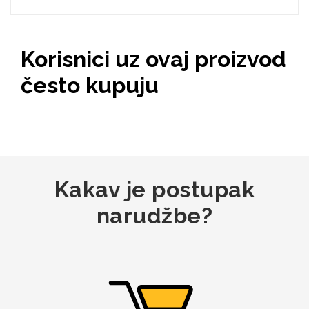
Korisnici uz ovaj proizvod
Mix
često kupuju
Kakav je postupak
narudžbe?