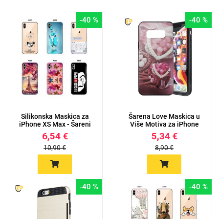
-40 %
-40 %
Silikonska Maskica za
Šarena Love Maskica u
iPhone XS Max - Šareni
Više Motiva za iPhone
m...
XS...
6,54 €
5,34 €
10,90 €
8,90 €
-40 %
-40 %