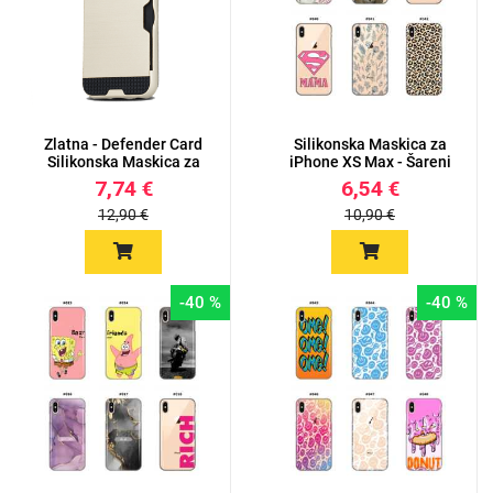
Zlatna - Defender Card
Silikonska Maskica za
Silikonska Maskica za
iPhone XS Max - Šareni
i...
m...
7,74 €
6,54 €
12,90 €
10,90 €
-40 %
-40 %