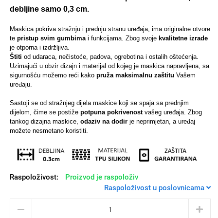
debljine samo 0,3 cm.
Maskica pokriva stražnju i prednju stranu uređaja, ima originalne otvore
te
pristup svim gumbima
i funkcijama.
Zbog svoje
kvalitetne izrade
je otporna i izdržljiva.
Univerzalne futrole i
Sleng
Preklopne maskice
Feel Good
Štiti
od udaraca, nečistoće, padova, ogrebotina i ostalih oštećenja.
maskice
Uzimajući u obzir dizajn i materijal od kojeg je maskica napravljena, sa
sigurnošću možemo reći kako
pruža maksimalnu zaštitu
Vašem
uređaju.
Sastoji se od stražnjeg dijela maskice koji se spaja sa prednjim
dijelom, čime se postiže
potpuna pokrivenost
vašeg uređaja. Zbog
tankog dizajna maskice,
odaziv na dodir
je neprimjetan, a uređaj
Životinjsko carstvo
Takeoff
možete nesmetano koristiti.
Raspoloživost:
Proizvod je raspoloživ
Raspoloživost u poslovnicama
Svemirska kolekcija
Valentinovo