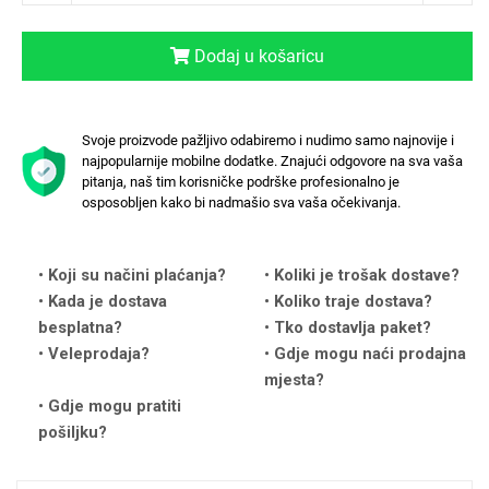
Dodaj u košaricu
Svoje proizvode pažljivo odabiremo i nudimo samo najnovije i
Love motivi
I Need Some Space
najpopularnije mobilne dodatke. Znajući odgovore na sva vaša
pitanja, naš tim korisničke podrške profesionalno je
osposobljen kako bi nadmašio sva vaša očekivanja.
Koji su načini plaćanja?
Koliki je trošak dostave?
Kada je dostava
Koliko traje dostava?
Quotes Collection
Cirkus
besplatna?
Tko dostavlja paket?
Veleprodaja?
Gdje mogu naći prodajna
mjesta?
Gdje mogu pratiti
pošiljku?