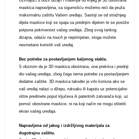
Uzimajući u obzir dizajn i materijal od kojeg je 3D obostrana
maskica napravljena, sa sigurnošću možemo reći da pruža
Za njega
Za nju
maksimalnu zaštitu Vašem uređaju. Sastoji se od stražnjeg
dijela maskice koji se spaja sa prednjim dijelom te se postiže
potpuna pokrivenost vašeg uređaja. Zbog svog tankog
dizajna, odaziv na
touch
je neprimjetan, stoga možete
nesmetano koristiti vaš uređaj.
Bez potrebe za postavljanjem kaljenog stakla.
Svijet životinja
Auto - Moto motivi
S obzirom da je 3D maskica obostrana, ona prekriva i prednji
dio vašeg uređaja, zbog čega nema potrebe za postavljanjem
dodatne zaštite. 3D maskica također je vrlo korisna ako se
vaš uređaj nalazi u džepu, ruksaku ili kaputu uz potencijalno
oštre predmete poput ključeva ili patentnih zatvarača koji, uz
pomoć obostrane maskice, ni na koji način ne mogu oštetiti
Mandale / Cvjetni
Citati & Stihovi
ekran vašeg uređaja.
motivi
Napravljena od jakog i izdržljivog materijala za
dugotrajnu zaštitu.