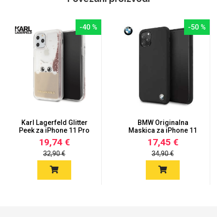
-40 %
-50 %
Karl Lagerfeld Glitter
BMW Originalna
Peek za iPhone 11 Pro
Maskica za iPhone 11
M...
Pro Max –...
19,74 €
17,45 €
32,90 €
34,90 €