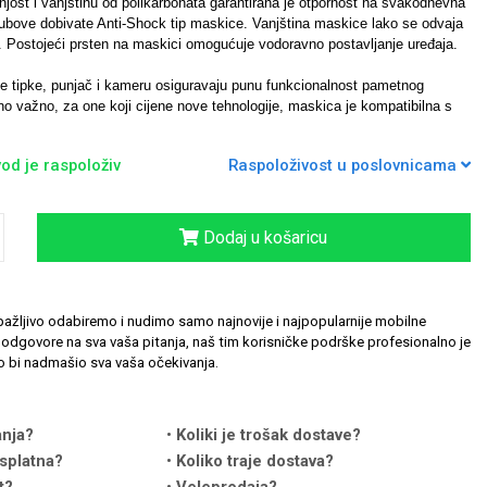
jost i vanjštinu od polikarbonata garantirana je otpornost na svakodnevna
rubove dobivate Anti-Shock tip maskice.
Vanjština maskice lako se odvaja
i. Postojeći prsten na maskici omogućuje vodoravno postavljanje uređaja.
ske tipke, punjač i kameru osiguravaju punu funkcionalnost pametnog
no važno, za one koji cijene nove tehnologije, maskica je kompatibilna s
od je raspoloživ
Raspoloživost u poslovnicama
Dodaj u košaricu
ažljivo odabiremo i nudimo samo najnovije i najpopularnije mobilne
odgovore na sva vaša pitanja, naš tim korisničke podrške profesionalno je
 bi nadmašio sva vaša očekivanja.
anja?
Koliki je trošak dostave?
splatna?
Koliko traje dostava?