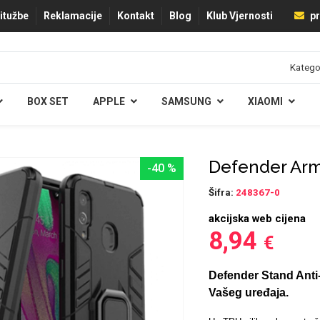
ritužbe
Reklamacije
Kontakt
Blog
Klub Vjernosti
pr
BOX SET
APPLE
SAMSUNG
XIAOMI
Defender Arm
-40 %
Šifra:
248367-0
akcijska web cijena
8,94
€
Defender Stand Anti
Vašeg uređaja.