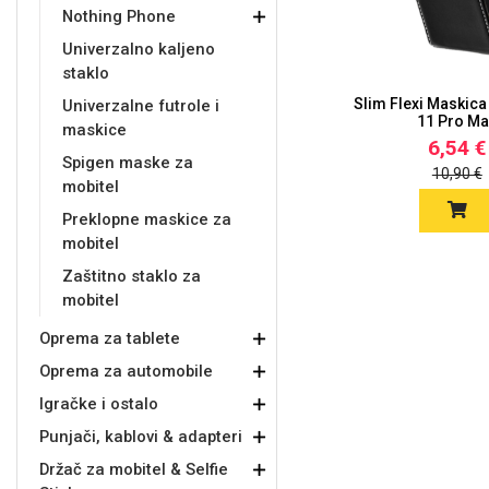
Nothing Phone
Univerzalno kaljeno
staklo
Slim Flexi Maskica
Univerzalne futrole i
11 Pro M
maskice
6,54 €
Doodles
Apstraktni motivi
Spigen maske za
10,90 €
mobitel
Preklopne maskice za
mobitel
Zaštitno staklo za
mobitel
Monogrami
Dječji motivi
Oprema za tablete
Oprema za automobile
Igračke i ostalo
Punjači, kablovi & adapteri
Držač za mobitel & Selfie