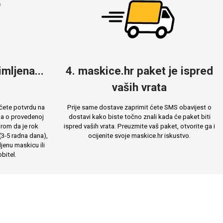
mljena...
4. maskice.hr paket je ispred
vaših vrata
ćete potvrdu na
Prije same dostave zaprimit ćete SMS obavijest o
ma o provedenoj
dostavi kako biste točno znali kada će paket biti
rom da je rok
ispred vaših vrata. Preuzmite vaš paket, otvorite ga i
(3-5 radna dana),
ocijenite svoje maskice.hr iskustvo.
jenu maskicu ili
bitel.