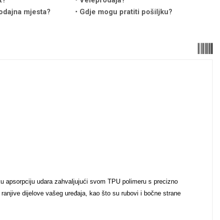
t?
Veleprodaja?
odajna mjesta?
Gdje mogu pratiti pošiljku?
iku apsorpciju udara zahvaljujući svom TPU polimeru s precizno
ranjive dijelove vašeg uređaja, kao što su rubovi i bočne strane