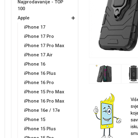
Najprodavanije - TOP
100
Držači za romobil
FM Transmitteri
USB kablovi
Samsung
Samsung
Babe
Držači za ruku
Šaljivi motivi
HDMI kabel
HI-FI linije
Huawei
Xiaomi
Apple
iPhone 17
iPhone 17 Pro
iPhone 17 Pro Max
iPhone 17 Air
iPhone 16
Punjači za mobitel
Ostali držači
AUX kablovi
Croatos
Sony
Najprodavanije - TOP 100
Adapteri za mobitel
Spigen maskice
LCD Tablet
iPhone 16 Plus
iPhone 16 Pro
iPhone 15 Pro Max
Viš
iPhone 16 Pro Max
svj
iPhone 16e / 17e
koj
Univerzalno kaljeno staklo
Gym
Univerzalne futrole i
Unicorn kolekcija
iPhone 15
sav
maskice
isk
iPhone 15 Plus
sma