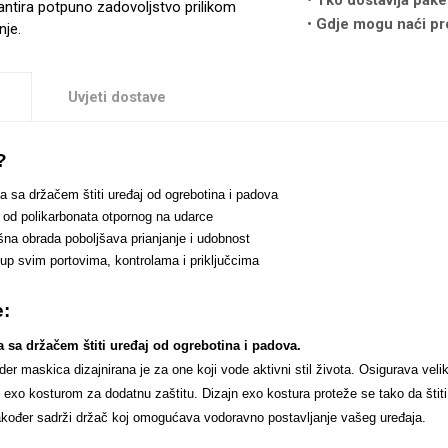
Tko dostavlja pake
antira potpuno zadovoljstvo prilikom
Gdje mogu naći pr
nje.
Uvjeti dostave
?
 sa držačem štiti uređaj od ogrebotina i padova
r od polikarbonata otpornog na udarce
šna obrada poboljšava prianjanje i udobnost
up svim portovima, kontrolama i priključcima
e:
 sa držačem štiti uređaj od ogrebotina i padova.
r maskica dizajnirana je za one koji vode aktivni stil života. Osigurava vel
 exo kosturom za dodatnu zaštitu. Dizajn exo kostura proteže se tako da štiti 
akođer sadrži držač koj omogućava vodoravno postavljanje vašeg uređaja.