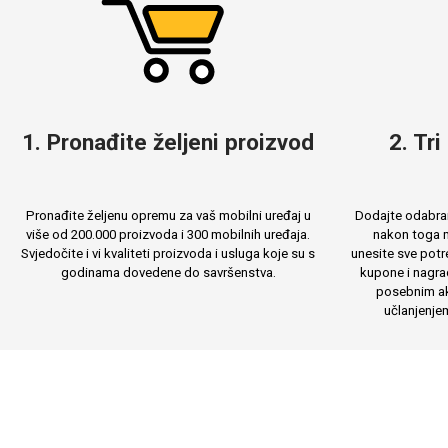
MarbleMania
Gaming motivi
1. Pronađite željeni proizvod
2. Tri
Crtani filmovi
Sportski motivi
Pronađite željenu opremu za vaš mobilni uređaj u
Dodajte odabran
više od 200.000 proizvoda i 300 mobilnih uređaja.
nakon toga m
Svjedočite i vi kvaliteti proizvoda i usluga koje su s
unesite sve potr
godinama dovedene do savršenstva.
kupone i nagra
posebnim ak
učlanjenje
Obiteljski motivi
Mix