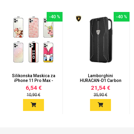
-40 %
-40 %
Silikonska Maskica za
Lamborghini
iPhone 11 Pro Max -
HURACAN-D1 Carbon
Šare...
Originalna Maski...
6,54 €
21,54 €
10,90 €
35,90 €