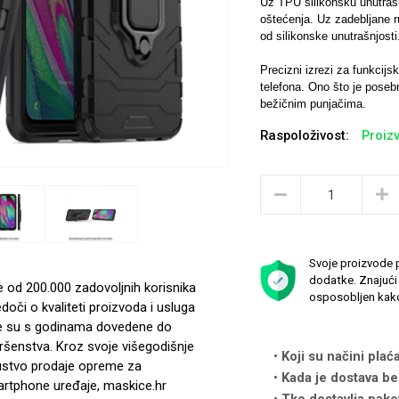
Uz TPU silikonsku unutrašn
oštećenja. Uz zadebljane 
od silikonske unutrašnjost
Precizni izrezi za funkcij
telefona. Ono što je poseb
bežičnim punjačima.
Raspoloživost:
Proizv
Svoje proizvode p
dodatke. Znajući 
e od 200.000 zadovoljnih korisnika
osposobljen kako
edoči o kvaliteti proizvoda i usluga
e su s godinama dovedene do
ršenstva. Kroz svoje višegodišnje
Koji su načini plać
ustvo prodaje opreme za
Kada je dostava be
rtphone uređaje, maskice.hr