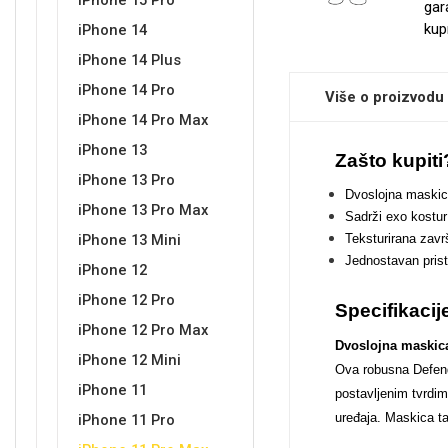
iPhone 15 Pro
gar
kup
iPhone 14
iPhone 14 Plus
Sleng
Feel Good
iPhone 14 Pro
Više o proizvodu
Preklopne maskice
iPhone 14 Pro Max
iPhone 13
Zašto kupiti
iPhone 13 Pro
Dvoslojna maskica
iPhone 13 Pro Max
Sadrži exo kostu
Teksturirana zavr
iPhone 13 Mini
Životinjsko carstvo
Takeoff
Jednostavan prist
iPhone 12
iPhone 12 Pro
Specifikacij
iPhone 12 Pro Max
Dvoslojna maskica
iPhone 12 Mini
Ova robusna Defende
iPhone 11
postavljenim tvrdim
Svemirska kolekcija
Valentinovo
uređaja. Maskica t
iPhone 11 Pro