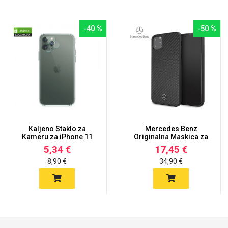
-40 %
-50 %
Kaljeno Staklo za
Mercedes Benz
Kameru za iPhone 11
Originalna Maskica za
Pro Max
iPhone 11...
5,34 €
17,45 €
8,90 €
34,90 €