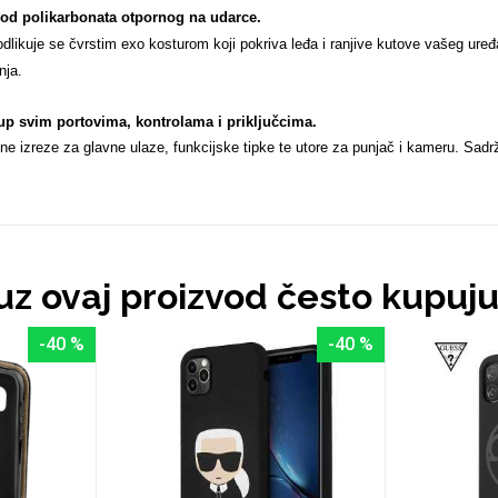
 od polikarbonata otpornog na udarce.
likuje se čvrstim exo kosturom koji pokriva leđa i ranjive kutove vašeg uređaj
nja.
up svim portovima, kontrolama i priključcima
.
 izreze za glavne ulaze, funkcijske tipke te utore za punjač i kameru. Sadrži
 uz ovaj proizvod često kupuj
-40 %
-40 %