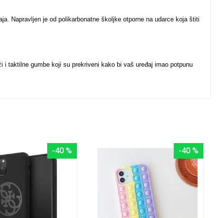
a. Napravljen je od polikarbonatne školjke otporne na udarce koja štiti
 i taktilne gumbe koji su prekriveni kako bi vaš uređaj imao potpunu
u
-40 %
-40 %