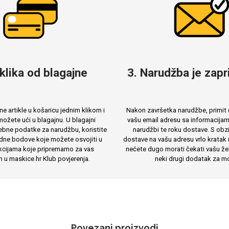
 klika od blagajne
3. Narudžba je zapri
e artikle u košaricu jednim klikom i
Nakon završetka narudžbe, primit 
ožete ući u blagajnu. U blagajni
vašu email adresu sa informacija
ebne podatke za narudžbu, koristite
narudžbi te roku dostave. S obzi
dne bodove koje možete osvojiti u
dostave na vašu adresu vrlo kratak 
cijama koje pripremamo za vas
nećete dugo morati čekati vašu žel
m u maskice.hr Klub povjerenja.
neki drugi dodatak za mo
Povezani proizvodi