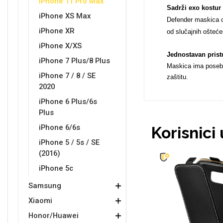
iPhone 11 Pro Max
Sadrži exo kostur
iPhone XS Max
Defender maskica od
iPhone XR
od slučajnih ošteće
iPhone X/XS
Jednostavan prist
Love motivi
I Need Some Space
iPhone 7 Plus/8 Plus
Maskica ima posebne
iPhone 7 / 8 / SE
zaštitu.
2020
iPhone 6 Plus/6s
Plus
iPhone 6/6s
Korisnici
Quotes Collection
Cirkus
iPhone 5 / 5s / SE
(2016)
iPhone 5c
Samsung
Xiaomi
Zodiac
Halloween
Honor/Huawei