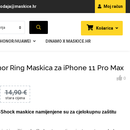
odaja@maskice.hr
Moj račun
Košarica
HONOR/HUAWEI
DINAMO X MASKICE.HR
or Ring Maskica za iPhone 11 Pro Max
0
14,90 €
stara cijena
-Shock maskice namijenjene su za cjelokupnu zaštitu