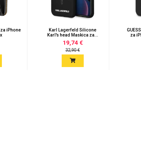
 za iPhone
Karl Lagerfeld Silicone
GUESS 
ax
Karl's head Maskica za...
za iP
19,74 €
32,90 €