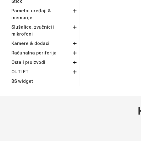
Stick
Za njega
Za nju
Pametni uređaji &
memorije
Slušalice, zvučnici i
mikrofoni
Kamere & dodaci
Računalna periferija
Svijet životinja
Auto - Moto motivi
Ostali proizvodi
OUTLET
BS widget
Mandale / Cvjetni motivi
Citati & Stihovi