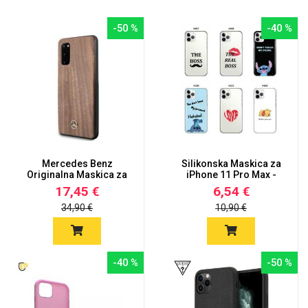
-50 %
-40 %
Mercedes Benz
Silikonska Maskica za
Originalna Maskica za
iPhone 11 Pro Max -
iPhone 11...
Šare...
17,45 €
6,54 €
34,90 €
10,90 €
-40 %
-50 %