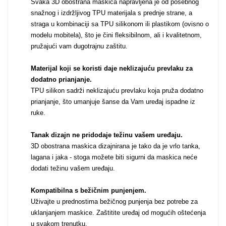
Svaka 3D obostrana maskica napravljena je od posebnog
snažnog i izdržljivog TPU materijala s prednje strane, a
straga u kombinaciji sa TPU silikonom ili plastikom (ovisno o
MarbleMania
modelu mobitela), što je čini fleksibilnom, ali i kvalitetnom,
pružajući vam dugotrajnu zaštitu.
Materijal koji se koristi daje neklizajuću prevlaku za
dodatno prianjanje
.
TPU silikon sadrži neklizajuću prevlaku koja pruža dodatno
prianjanje, što umanjuje šanse da Vam uređaj ispadne iz
Gaming motivi
Crtani filmovi
ruke.
Tanak dizajn ne pridodaje težinu vašem uređaju
.
3D obostrana maskica dizajnirana je tako da je vrlo tanka,
lagana i jaka - stoga možete biti sigurni da maskica neće
dodati težinu vašem uređaju.
Kompatibilna s bežičnim punjenjem
.
Sportski motivi
Obiteljski motivi
Uživajte u prednostima bežičnog punjenja bez potrebe za
uklanjanjem maskice. Zaštitite uređaj od mogućih oštećenja
u svakom trenutku.