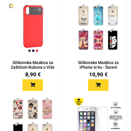
Silikonska Maskica sa
Silikonska Maskica za
Zaštitom Rubova u Više
iPhone 6/6s - Šareni
B...
mot...
8,90 €
10,90 €