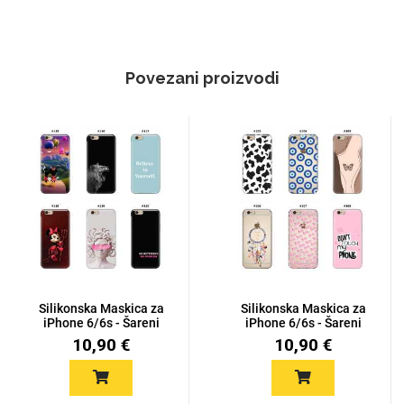
Povezani proizvodi
Silikonska Maskica za
Silikonska Maskica za
iPhone 6/6s - Šareni
iPhone 6/6s - Šareni
mot...
mot...
10,90 €
10,90 €