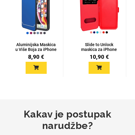
Za njega
Za nju
Aluminijska Maskica
Slide to Unlock
u Više Boja za iPhone
maskica za iPhone
6/6s
6/6s - Više...
8,90 €
10,90 €
Svijet životinja
Auto - Moto motivi
Mandale / Cvjetni
Citati & Stihovi
Kakav je postupak
motivi
narudžbe?