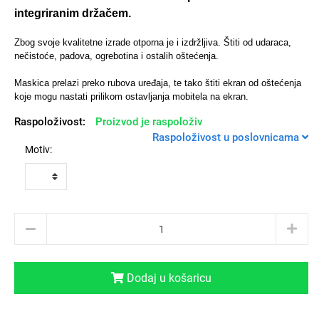
integriranim držačem.
Zbog svoje kvalitetne izrade otporna je i izdržljiva. Štiti od udaraca,
nečistoće, padova, ogrebotina i ostalih oštećenja.
Univerzalne futrole i
Sleng
Preklopne maskice
Feel Good
Maskica prelazi preko rubova uređaja, te tako štiti ekran od oštećenja
maskice
koje mogu nastati prilikom ostavljanja mobitela na ekran.
Raspoloživost:
Proizvod je raspoloživ
Raspoloživost u poslovnicama
Motiv:
Životinjsko carstvo
Takeoff
Dodaj u košaricu
Svemirska kolekcija
Valentinovo