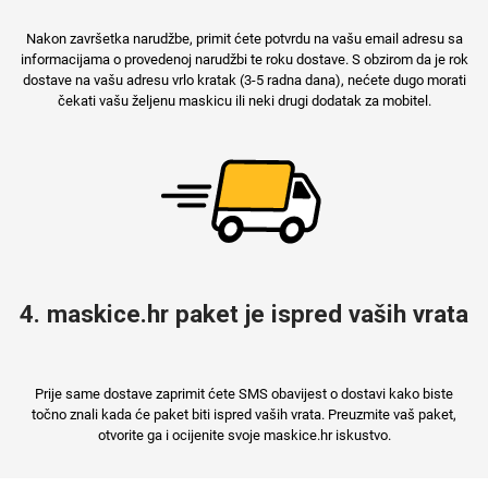
Nakon završetka narudžbe, primit ćete potvrdu na vašu email adresu sa
informacijama o provedenoj narudžbi te roku dostave. S obzirom da je rok
dostave na vašu adresu vrlo kratak (3-5 radna dana), nećete dugo morati
čekati vašu željenu maskicu ili neki drugi dodatak za mobitel.
4. maskice.hr paket je ispred vaših vrata
Prije same dostave zaprimit ćete SMS obavijest o dostavi kako biste
točno znali kada će paket biti ispred vaših vrata. Preuzmite vaš paket,
otvorite ga i ocijenite svoje maskice.hr iskustvo.