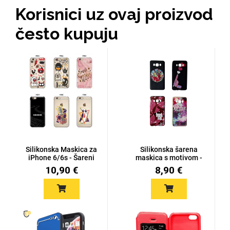
Zodiac
Halloween
Korisnici uz ovaj proizvod
često kupuju
Doodles
Apstraktni motivi
Silikonska Maskica za
Silikonska šarena
iPhone 6/6s - Šareni
maskica s motivom -
Monogrami
mot...
Dječji motivi
iPhone 6...
10,90 €
8,90 €