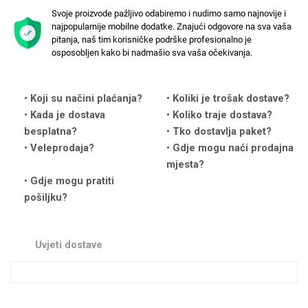
Svoje proizvode pažljivo odabiremo i nudimo samo najnovije i
najpopularnije mobilne dodatke. Znajući odgovore na sva vaša
pitanja, naš tim korisničke podrške profesionalno je
osposobljen kako bi nadmašio sva vaša očekivanja.
Love motivi
I Need Some Space
Koji su načini plaćanja?
Koliki je trošak dostave?
Kada je dostava
Koliko traje dostava?
besplatna?
Tko dostavlja paket?
Veleprodaja?
Gdje mogu naći prodajna
mjesta?
Gdje mogu pratiti
pošiljku?
Quotes Collection
Cirkus
Uvjeti dostave