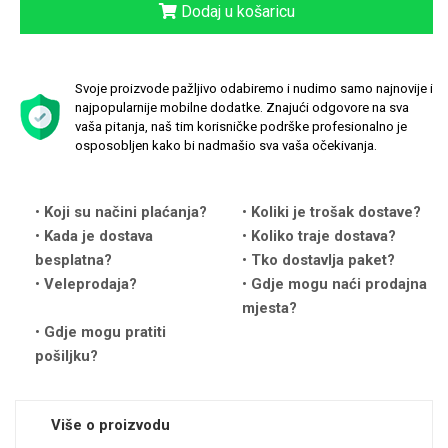
Dodaj u košaricu
Svoje proizvode pažljivo odabiremo i nudimo samo najnovije i
najpopularnije mobilne dodatke. Znajući odgovore na sva
vaša pitanja, naš tim korisničke podrške profesionalno je
Love motivi
I Need Some Space
osposobljen kako bi nadmašio sva vaša očekivanja.
Koji su načini plaćanja?
Koliki je trošak dostave?
Kada je dostava
Koliko traje dostava?
besplatna?
Tko dostavlja paket?
Veleprodaja?
Gdje mogu naći prodajna
Quotes Collection
Cirkus
mjesta?
Gdje mogu pratiti
pošiljku?
Više o proizvodu