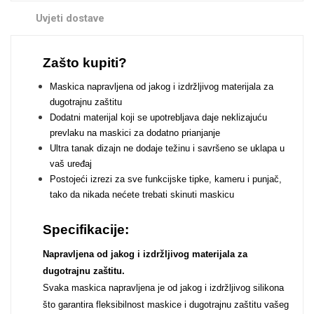
Zodiac
Halloween
Uvjeti dostave
Zašto kupiti?
Maskica napravljena od jakog i izdržljivog materijala za
dugotrajnu zaštitu
Doodles
Apstraktni motivi
Dodatni materijal koji se upotrebljava daje neklizajuću
prevlaku na maskici za dodatno prianjanje
Ultra tanak dizajn ne dodaje težinu i savršeno se uklapa u
vaš uređaj
Postojeći izrezi za sve funkcijske tipke, kameru i punjač,
tako da nikada nećete trebati skinuti maskicu
Monogrami
Dječji motivi
Specifikacije:
Napravljena od jakog i izdržljivog materijala za
dugotrajnu zaštitu.
Svaka maskica napravljena je od jakog i izdržljivog silikona
što garantira fleksibilnost maskice i dugotrajnu zaštitu vašeg