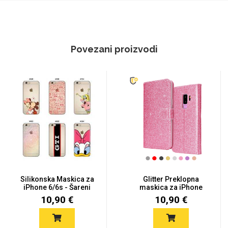
Povezani proizvodi
Silikonska Maskica za
Glitter Preklopna
iPhone 6/6s - Šareni
maskica za iPhone
mot...
6/6s - Viš...
10,90 €
10,90 €