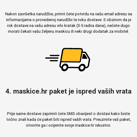
Nakon završetka narudžbe, primit ćete potvrdu na vašu email adresu sa
informacijama o provedenoj narudžbi te roku dostave. S obzirom da je
rok dostave na vašu adresu vrlo kratak (3-5 radna dana), nećete dugo
morati čekati vašu željenu maskicu ili neki drugi dodatak za mobitel.
4. maskice.hr paket je ispred vaših vrata
Prije same dostave zaprimit ćete SMS obavijest o dostavi kako biste
točno znali kada će paket biti ispred vaših vrata. Preuzmite vaš paket,
otvorite ga i ocijenite svoje maskice.hr iskustvo.