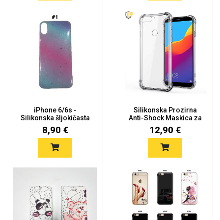
iPhone 6/6s -
Silikonska Prozirna
Silikonska šljokičasta
Anti-Shock Maskica za
poluproz...
iPho...
8,90 €
12,90 €