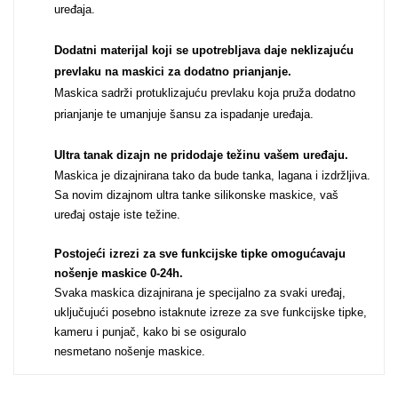
uređaja.
Za njega
Za nju
Dodatni materijal koji se upotrebljava daje neklizajuću
prevlaku na maskici za dodatno prianjanje.
Maskica sadrži protuklizajuću prevlaku koja pruža dodatno
prianjanje te umanjuje šansu za ispadanje uređaja.
Ultra tanak dizajn ne pridodaje težinu vašem uređaju
.
Svijet životinja
Auto - Moto motivi
Maskica je dizajnirana tako da bude tanka, lagana i izdržljiva.
Sa novim dizajnom ultra tanke silikonske maskice, vaš
uređaj ostaje iste težine.
Postojeći izrezi za sve funkcijske tipke omogućavaju
nošenje maskice 0-24h
.
Svaka maskica dizajnirana je specijalno za svaki uređaj,
Mandale / Cvjetni
uključujući posebno istaknute izreze za sve funkcijske tipke,
Citati & Stihovi
kameru i punjač, kako bi se osiguralo
motivi
nesmetano nošenje maskice.