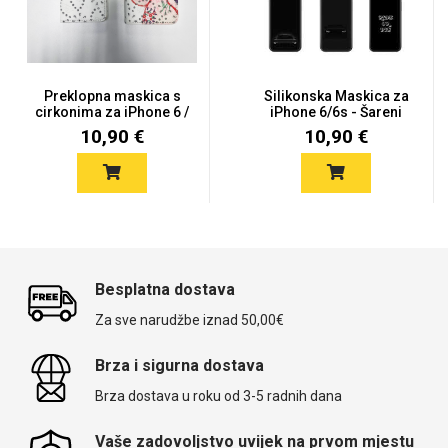
Preklopna maskica s
Silikonska Maskica za
cirkonima za iPhone 6 /
iPhone 6/6s - Šareni
6s...
mot...
10,90 €
10,90 €
Besplatna dostava
Za sve narudžbe iznad 50,00€
Brza i sigurna dostava
Brza dostava u roku od 3-5 radnih dana
Vaše zadovoljstvo uvijek na prvom mjestu