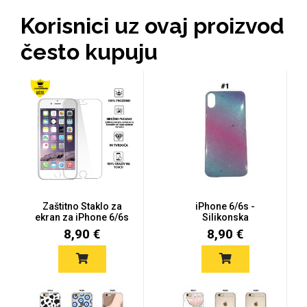
Korisnici uz ovaj proizvod
MarbleMania
često kupuju
Gaming motivi
Crtani filmovi
Zaštitno Staklo za
iPhone 6/6s -
ekran za iPhone 6/6s
Silikonska
(2D) -...
šljokičasta
8,90 €
8,90 €
poluproz...
Sportski motivi
Obiteljski motivi