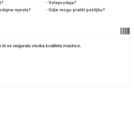
t?
Veleprodaja?
odajna mjesta?
Gdje mogu pratiti pošiljku?
o bi se osigurala visoka kvaliteta maskice.
u