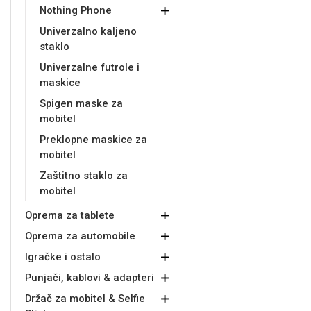
Nothing Phone
Univerzalno kaljeno
staklo
Univerzalne futrole i
maskice
Doodles
Apstraktni motivi
Spigen maske za
mobitel
Preklopne maskice za
mobitel
Zaštitno staklo za
mobitel
Monogrami
Dječji motivi
Oprema za tablete
Oprema za automobile
Igračke i ostalo
Punjači, kablovi & adapteri
Držač za mobitel & Selfie