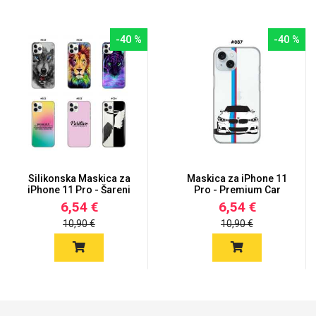
-40 %
-40 %
Silikonska Maskica za
Maskica za iPhone 11
iPhone 11 Pro - Šareni
Pro - Premium Car
m...
6,54 €
6,54 €
10,90 €
10,90 €