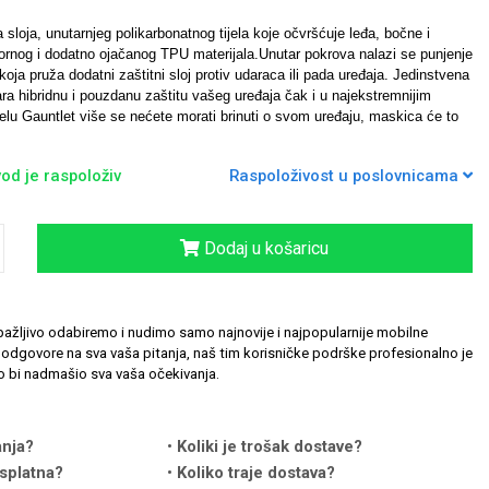
sloja, unutarnjeg polikarbonatnog tijela koje očvršćuje leđa, bočne i
tpornog i dodatno ojačanog TPU materijala.Unutar pokrova nalazi se punjenje
koja pruža dodatni zaštitni sloj protiv udaraca ili pada uređaja.
Jedinstvena
ara hibridnu i pouzdanu zaštitu vašeg uređaja čak i u najekstremnijim
elu Gauntlet više se nećete morati brinuti o svom uređaju, maskica će to
od je raspoloživ
Raspoloživost u poslovnicama
Dodaj u košaricu
ažljivo odabiremo i nudimo samo najnovije i najpopularnije mobilne
odgovore na sva vaša pitanja, naš tim korisničke podrške profesionalno je
 bi nadmašio sva vaša očekivanja.
anja?
Koliki je trošak dostave?
splatna?
Koliko traje dostava?