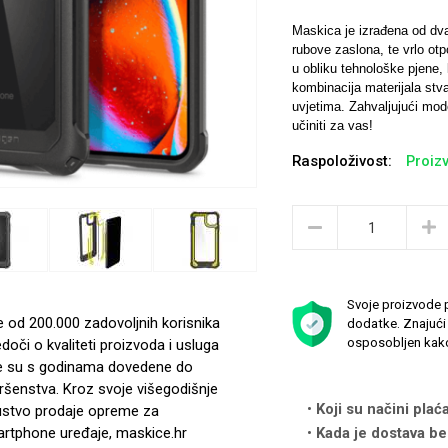
Maskica je izrađena od dva 
rubove zaslona, ​​te vrlo o
u obliku tehnološke pjene, 
kombinacija materijala stv
uvjetima. Zahvaljujući mod
učiniti za vas!
Raspoloživost:
Proizv
Svoje proizvode p
e od 200.000 zadovoljnih korisnika
dodatke. Znajući 
osposobljen kako
edoči o kvaliteti proizvoda i usluga
e su s godinama dovedene do
ršenstva. Kroz svoje višegodišnje
Koji su načini plać
ustvo prodaje opreme za
rtphone uređaje, maskice.hr
Kada je dostava be