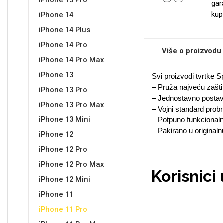
iPhone 15 Pro
gar
kup
iPhone 14
iPhone 14 Plus
Sleng
Feel Good
iPhone 14 Pro
Više o proizvodu
Preklopne maskice
iPhone 14 Pro Max
iPhone 13
Svi proizvodi tvrtke S
– Pruža najveću zašti
iPhone 13 Pro
– Jednostavno postavl
iPhone 13 Pro Max
– Vojni standard prob
iPhone 13 Mini
Životinjsko carstvo
Takeoff
– Potpuno funkcional
– Pakirano u original
iPhone 12
iPhone 12 Pro
iPhone 12 Pro Max
Korisnici
iPhone 12 Mini
iPhone 11
Svemirska kolekcija
Valentinovo
iPhone 11 Pro