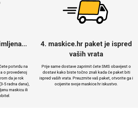
mljena...
4. maskice.hr paket je ispred
vaših vrata
ćete potvrdu na
Prije same dostave zaprimit ćete SMS obavijest o
ma o provedenoj
dostavi kako biste točno znali kada će paket biti
rom da je rok
ispred vaših vrata. Preuzmite vaš paket, otvorite ga i
(3-5 radna dana),
ocijenite svoje maskice.hr iskustvo.
jenu maskicu ili
bitel.