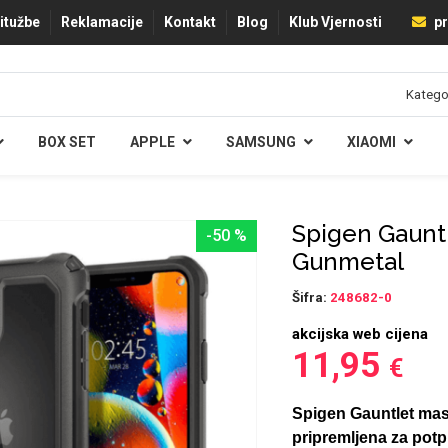
ritužbe
Reklamacije
Kontakt
Blog
Klub Vjernosti
pr
BOX SET
APPLE
SAMSUNG
XIAOMI
Spigen Gauntl
-50 %
Gunmetal
Šifra:
248682-0
akcijska web cijena
11,95
€
Spigen Gauntlet mas
pripremljena za potp