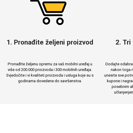
MarbleMania
Gaming motivi
1. Pronađite željeni proizvod
2. Tri
Crtani filmovi
Sportski motivi
Pronađite željenu opremu za vaš mobilni uređaj u
Dodajte odabran
više od 200.000 proizvoda i 300 mobilnih uređaja.
nakon toga m
Svjedočite i vi kvaliteti proizvoda i usluga koje su s
unesite sve potr
godinama dovedene do savršenstva.
kupone i nagra
posebnim ak
učlanjenje
Obiteljski motivi
Mix