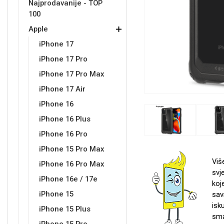
Najprodavanije - TOP
100
Držači za romobil
FM Transmitteri
USB kablovi
Samsung
Samsung
Babe
Držači za ruku
Šaljivi motivi
HDMI kabel
HI-FI linije
Huawei
Xiaomi
Apple
iPhone 17
iPhone 17 Pro
iPhone 17 Pro Max
iPhone 17 Air
iPhone 16
Punjači za mobitel
Ostali držači
AUX kablovi
Croatos
Sony
Najprodavanije - TOP 100
Adapteri za mobitel
Spigen maskice
LCD Tablet
iPhone 16 Plus
iPhone 16 Pro
iPhone 15 Pro Max
Viš
iPhone 16 Pro Max
svj
iPhone 16e / 17e
koj
Univerzalno kaljeno staklo
Gym
Univerzalne futrole i
Unicorn kolekcija
iPhone 15
sav
maskice
isk
iPhone 15 Plus
sma