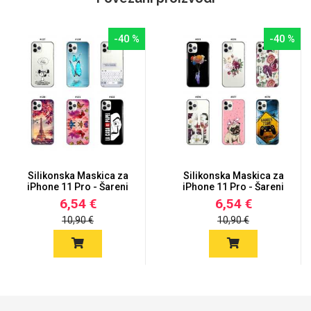
-40 %
-40 %
Silikonska Maskica za
Silikonska Maskica za
iPhone 11 Pro - Šareni
iPhone 11 Pro - Šareni
m...
m...
6,54 €
6,54 €
10,90 €
10,90 €