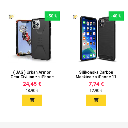
-50 %
-40 %
( UAG ) Urban Armor
Silikonska Carbon
Gear Civilian za iPhone
Maskica za iPhone 11
11...
Pro
24,45 €
7,74 €
48,90 €
12,90 €