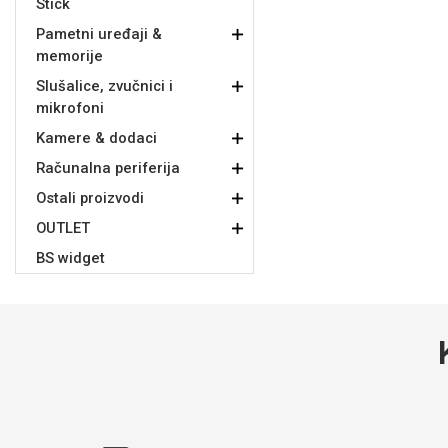
Stick
Za njega
Za nju
Pametni uređaji &
memorije
Slušalice, zvučnici i
mikrofoni
Kamere & dodaci
Računalna periferija
Svijet životinja
Auto - Moto motivi
Ostali proizvodi
OUTLET
BS widget
Mandale / Cvjetni motivi
Citati & Stihovi