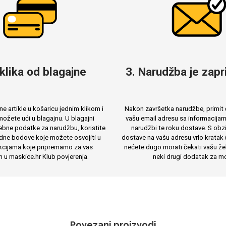
 klika od blagajne
3. Narudžba je zapri
e artikle u košaricu jednim klikom i
Nakon završetka narudžbe, primit 
ožete ući u blagajnu. U blagajni
vašu email adresu sa informacija
ebne podatke za narudžbu, koristite
narudžbi te roku dostave. S obzi
dne bodove koje možete osvojiti u
dostave na vašu adresu vrlo kratak 
cijama koje pripremamo za vas
nećete dugo morati čekati vašu žel
m u maskice.hr Klub povjerenja.
neki drugi dodatak za mo
Povezani proizvodi