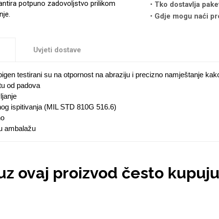
antira potpuno zadovoljstvo prilikom
Tko dostavlja pake
nje.
Gdje mogu naći pr
Uvjeti dostave
pigen testirani su na otpornost na abraziju i precizno namještanje kak
tu od padova
janje
nog ispitivanja (MIL STD 810G 516.6)
no
nu ambalažu
 uz ovaj proizvod često kupuj