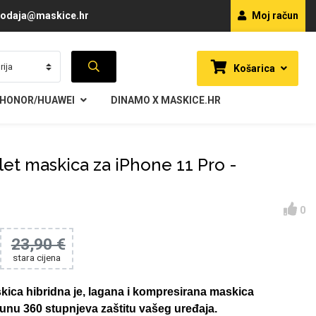
odaja@maskice.hr
Moj račun
Košarica
HONOR/HUAWEI
DINAMO X MASKICE.HR
et maskica za iPhone 11 Pro -
0
23,90 €
stara cijena
kica hibridna je, lagana i kompresirana maskica
unu 360 stupnjeva zaštitu vašeg uređaja.