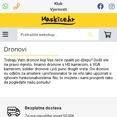
Klub
Vjernosti
Dronovi
Univerzalna oprema
Dinamo maskice za
Robotski usisavači
Ruksaci i torbice
Najprodavanije -
Podloga za miš
Igračke i ostalo
Ljetna kolekcija
Pametni Satovi
Auto Kamere
7.0 - 8.0 inča
Selfie Stick
Mikrofoni
Punjači
Bluetooth slušalice
Oprema za Lenovo
Tipkovnice i miševi
Proljetna kolekcija
Šarene maskice
Bežični punjači
Držači za auto
Stolne lampe
8.0 - 9.0 inča
Memorije i
Razno
za tablet
TOP 100
mobitel
memorijske kartice
tablet
Trebaju Vam dronovi koji Vas neće opaliti po džepu? Došli ste
Punjači za laptope
na pravo mjesto. Imamo dronove s HD kamerom, s VGA
kamerom, soldier dronove i još puno drugih vrsta. Ovi dronovi
su odlični za amatere i profesionalce te se vrlo lako upoznati s
njihovim funkcionalnostima. No, to možete i sami provjeriti tako
da pogledate našu ponudu!
Žičane slušalice
9.0 - 10.0 inča
Držači za stol
Web kamere i
Autopunjači
Ventilatori
Winter
Bluetooth Zvučnici
10.0 - 12.0 inča
Držači za bicikl
Power bank
Line Art
Apple
Oprema za Smart
mikrofoni
Apple
Samsung
Watch
Hladnjaci za laptop
Besplatna dostava
Za sve narudžbe iznad 50,00€