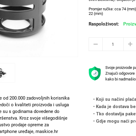
Promjer ručke: cca 74 (mm)
22 (mm)
Raspoloživost:
Proizv
Svoje proizvode p
Znajući odgovore 
kako bi nadmašio 
e od 200.000 zadovoljnih korisnika
Koji su načini plać
edoči o kvaliteti proizvoda i usluga
Kada je dostava be
e su s godinama dovedene do
Tko dostavlja pake
ršenstva. Kroz svoje višegodišnje
Gdje mogu naći pr
ustvo prodaje opreme za
rtphone uređaje, maskice.hr