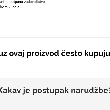
antira potpuno zadovoljstvo
likom kupnje.
 uz ovaj proizvod često kupuj
Kakav je postupak narudžbe