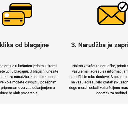
 klika od blagajne
3. Narudžba je zapri
e artikle u košaricu jednim klikom i
Nakon završetka narudžbe, primit 
e ući u blagajnu. U blagajni unesite
vašu email adresu sa informacija
atke za narudžbu, koristite kupone i
narudžbi te roku dostave. S obzirom 
e koje možete osvojiti u posebnim
na vašu adresu vrlo kratak (3-5 rad
 pripremamo za vas učlanjenjem u
dugo morati čekati vašu željenu maski
kice.hr Klub povjerenja.
dodatak za mobitel.