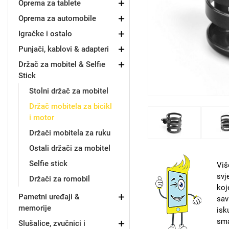
Oprema za tablete
Oprema za automobile
Držači za romobil
FM Transmitteri
USB kablovi
Samsung
Samsung
Babe
Držači za ruku
Šaljivi motivi
HDMI kabel
HI-FI linije
Huawei
Xiaomi
Igračke i ostalo
Punjači, kablovi & adapteri
Držač za mobitel & Selfie
Stick
Stolni držač za mobitel
Držač mobitela za bicikl
Punjači za mobitel
Ostali držači
AUX kablovi
Croatos
Sony
Najprodavanije - TOP 100
Adapteri za mobitel
Spigen maskice
LCD Tablet
i motor
Držači mobitela za ruku
Ostali držači za mobitel
Selfie stick
Viš
svj
Držači za romobil
koj
Univerzalno kaljeno staklo
Gym
Univerzalne futrole i
Unicorn kolekcija
Pametni uređaji &
sav
maskice
memorije
isk
sma
Slušalice, zvučnici i