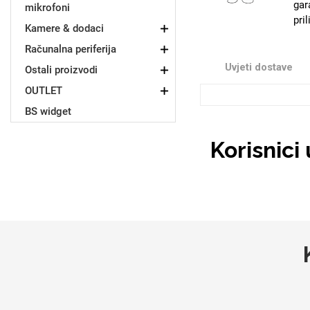
gar
mikrofoni
pri
Kamere & dodaci
Računalna periferija
Sleng
Feel Good
Uvjeti dostave
Ostali proizvodi
Preklopne maskice
OUTLET
BS widget
Korisnici
Životinjsko carstvo
Takeoff
Svemirska kolekcija
Valentinovo