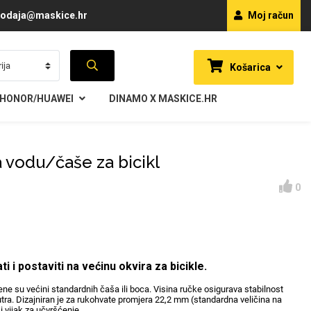
odaja@maskice.hr
Moj račun
Košarica
HONOR/HUAWEI
DINAMO X MASKICE.HR
 vodu/čaše za bicikl
0
i i postaviti na većinu okvira za bicikle.
ene su većini standardnih čaša ili boca. Visina ručke osigurava stabilnost
tra. Dizajniran je za rukohvate promjera 22,2 mm (standardna veličina na
i vijak za učvršćenje.