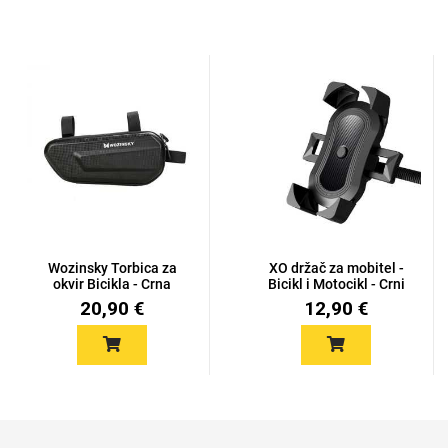
Doodles
Apstraktni motivi
Wozinsky Torbica za
XO držač za mobitel -
okvir Bicikla - Crna
Bicikl i Motocikl - Crni
Monogrami
Dječji motivi
20,90 €
12,90 €