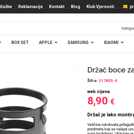
ritužbe
Reklamacije
Kontakt
Blog
Klub Vjernosti
pr
BOX SET
APPLE
SAMSUNG
XIAOMI
Držač boce za
Šifra:
217855-0
web cijena
8,90
€
Držač je lako montirat
Veličine rukohvata prilagođ
predmeta koji se nalaze unu
svim biciklima). Uključen je 