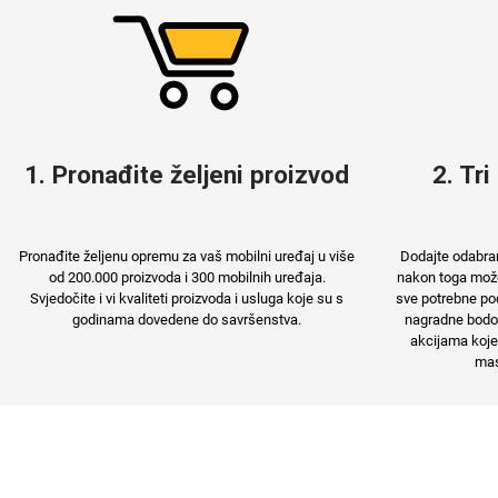
Love motivi
I Need Some Space
1. Pronađite željeni proizvod
2. Tri
Pronađite željenu opremu za vaš mobilni uređaj u više
Dodajte odabran
od 200.000 proizvoda i 300 mobilnih uređaja.
nakon toga možet
Svjedočite i vi kvaliteti proizvoda i usluga koje su s
sve potrebne pod
Quotes Collection
Cirkus
godinama dovedene do savršenstva.
nagradne bodov
akcijama koje
mas
Zodiac
Halloween