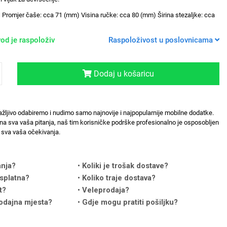
 Promjer čaše: cca 71 (mm) Visina ručke: cca 80 (mm) Širina stezaljke: cca
od je raspoloživ
Raspoloživost u poslovnicama
Dodaj u košaricu
ažljivo odabiremo i nudimo samo najnovije i najpopularnije mobilne dodatke.
na sva vaša pitanja, naš tim korisničke podrške profesionalno je osposobljen
sva vaša očekivanja.
anja?
Koliki je trošak dostave?
splatna?
Koliko traje dostava?
t?
Veleprodaja?
odajna mjesta?
Gdje mogu pratiti pošiljku?