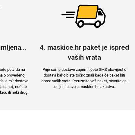
mljena...
4. maskice.hr paket je ispred
vaših vrata
ćete potvrdu na
Prije same dostave zaprimit ćete SMS obavijest o
ma o provedenoj
dostavi kako biste točno znali kada će paket biti
da je rok dostave
ispred vaših vrata. Preuzmite vaš paket, otvorite ga i
na dana), nećete
ocijenite svoje maskice.hr iskustvo.
cu ili neki drugi