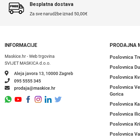
Za njega
Za nju
Besplatna dostava
Za sve narudžbe iznad 50,00€
INFORMACIJE
PRODAJNA 
Svijet životinja
Auto - Moto motivi
Maskice.hr - Web trgovina
Poslovnica Tr
SVIJET MASKICA d.o.o.
Poslovnica Du
Aleja javora 13, 10000 Zagreb
Poslovnica Kv
095 5555 345
Poslovnica Ve
prodaja@maskice.hr
Gorica
Mandale / Cvjetni motivi
Citati & Stihovi
Poslovnica Ka
Poslovnica Ili
Poslovnica Kr
Poslovnica Va