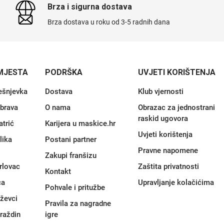
Brza i sigurna dostava
Brza dostava u roku od 3-5 radnih dana
MJESTA
PODRŠKA
UVJETI KORIŠTENJA
ešnjevka
Dostava
Klub vjernosti
brava
O nama
Obrazac za jednostrani
raskid ugovora
atrić
Karijera u maskice.hr
Uvjeti korištenja
lika
Postani partner
Pravne napomene
Zakupi franšizu
rlovac
Zaštita privatnosti
Kontakt
ca
Upravljanje kolačićima
Pohvale i pritužbe
iževci
Pravila za nagradne
raždin
igre