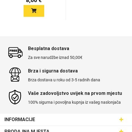
8,00 €
Love motivi
I Need Some Space
Besplatna dostava
Za sve narudžbe iznad 50,00€
Brza i sigurna dostava
Brza dostava u roku od 3-5 radnih dana
Quotes Collection
Cirkus
Vaše zadovoljstvo uvijek na prvom mjestu
100% sigurna i povoljna kupnja iz vašeg naslonjača
INFORMACIJE
Maskice.hr - Web trgovina
PRODAJNA MJESTA