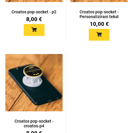
Croatos pop-socket - p2
Croatos pop-socket -
Personalizirani tekst
8,00 €
10,00 €
Univerzalne futrole i
Sleng
Preklopne maskice
Feel Good
maskice
Životinjsko carstvo
Takeoff
Croatos pop-socket -
Svemirska kolekcija
croatos-p4
Valentinovo