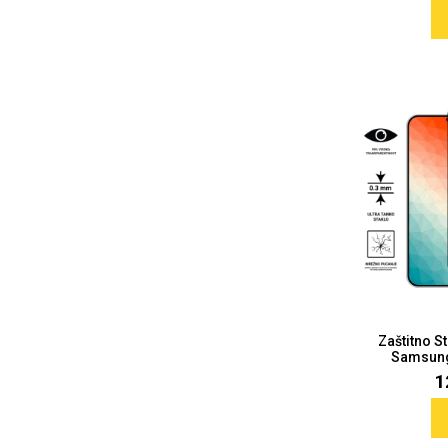
Doodles
Apstraktni motivi
Monogrami
Dječji motivi
Zaštitno S
Samsung 
1