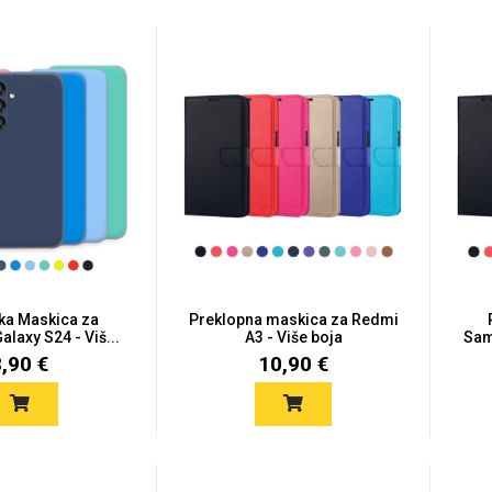
ska Maskica za
Preklopna maskica za Redmi
laxy S24 - Viš...
A3 - Više boja
Sam
8,90 €
10,90 €