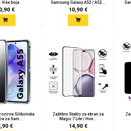
- Više boja
Samsung Galaxy A52 / A52...
Sam
0,90 €
10,90 €
Prozirna Silikonska
Zaštitno Staklo za ekran za
Za
ca za Sam...
Magic 7 Lite / Hon...
8,90 €
14,90 €