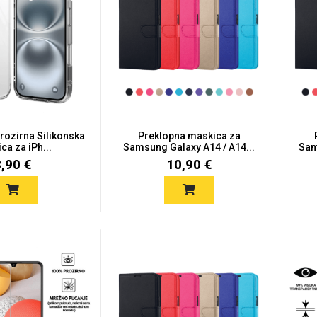
Prozirna Silikonska
Preklopna maskica za
ca za iPh...
Samsung Galaxy A14 / A14...
Sam
8,90 €
10,90 €