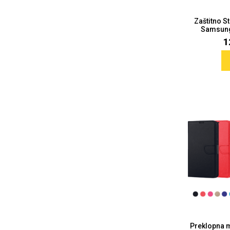
Zaštitno S
Samsung 
1
Sleng
Feel Good
Preklopne maskice
Životinjsko carstvo
Takeoff
Svemirska kolekcija
Valentinovo
Preklopna 