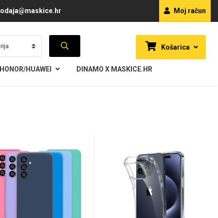
odaja@maskice.hr
Moj račun
Košarica
HONOR/HUAWEI
DINAMO X MASKICE.HR