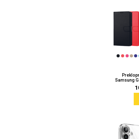
MarbleMania
Gaming motivi
Crtani filmovi
Sportski motivi
Preklop
Samsung Gal
1
Obiteljski motivi
Mix