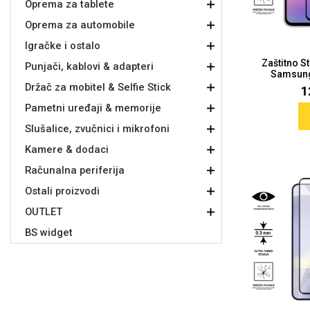
Oprema za tablete
Oprema za automobile
Držači za romobil
FM Transmitteri
USB kablovi
Samsung
Samsung
Babe
Držači za ruku
Šaljivi motivi
HDMI kabel
HI-FI linije
Huawei
Xiaomi
Igračke i ostalo
Zaštitno S
Punjači, kablovi & adapteri
Samsung 
Držač za mobitel & Selfie Stick
1
Pametni uređaji & memorije
Slušalice, zvučnici i mikrofoni
Punjači za mobitel
Ostali držači
AUX kablovi
Croatos
Sony
Najprodavanije - TOP 100
Adapteri za mobitel
Spigen maskice
LCD Tablet
Kamere & dodaci
Računalna periferija
Ostali proizvodi
OUTLET
BS widget
Univerzalno kaljeno staklo
Gym
Univerzalne futrole i
Unicorn kolekcija
maskice