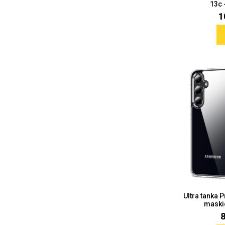
13c 
1
Love motivi
I Need Some Space
Quotes Collection
Cirkus
Ultra tanka 
maski
Zodiac
Halloween