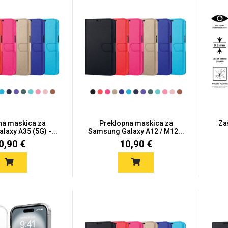
na maskica za
Preklopna maskica za
Za
axy A35 (5G) -...
Samsung Galaxy A12 / M12...
0,90 €
10,90 €