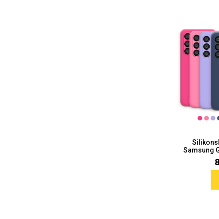
Za njega
Za nju
Svijet životinja
Auto - Moto motivi
Silikon
Samsung Ga
Mandale / Cvjetni motivi
Citati & Stihovi