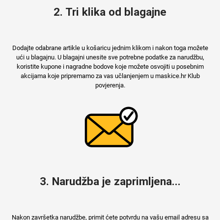
2. Tri klika od blagajne
MarbleMania
Dodajte odabrane artikle u košaricu jednim klikom i nakon toga možete
ući u blagajnu. U blagajni unesite sve potrebne podatke za narudžbu,
koristite kupone i nagradne bodove koje možete osvojiti u posebnim
akcijama koje pripremamo za vas učlanjenjem u maskice.hr Klub
povjerenja.
Gaming motivi
Crtani filmovi
3. Narudžba je zaprimljena...
Sportski motivi
Obiteljski motivi
Nakon završetka narudžbe, primit ćete potvrdu na vašu email adresu sa