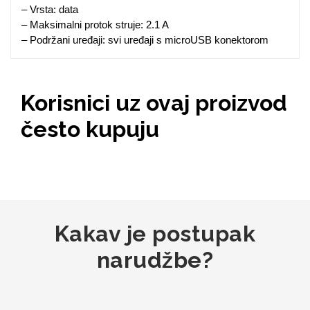
Zodiac
Halloween
– Vrsta: data
– Maksimalni protok struje: 2.1 A
– Podržani uređaji: svi uređaji s microUSB konektorom
Korisnici uz ovaj proizvod
Doodles
Apstraktni motivi
često kupuju
Monogrami
Dječji motivi
Kakav je postupak
narudžbe?