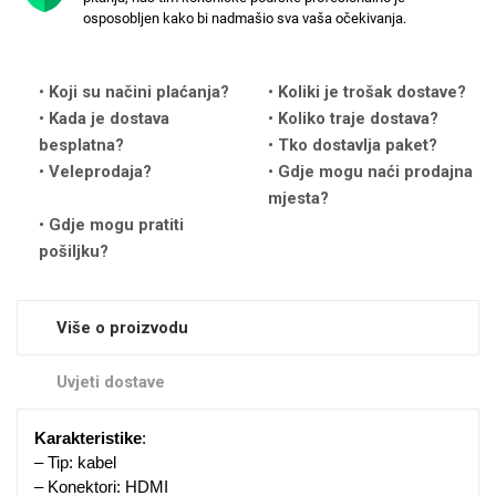
osposobljen kako bi nadmašio sva vaša očekivanja.
Koji su načini plaćanja?
Koliki je trošak dostave?
Kada je dostava
Koliko traje dostava?
besplatna?
Tko dostavlja paket?
Love motivi
I Need Some Space
Veleprodaja?
Gdje mogu naći prodajna
mjesta?
Gdje mogu pratiti
pošiljku?
Quotes Collection
Cirkus
Više o proizvodu
Uvjeti dostave
Karakteristike
:
– Tip: kabel
– Konektori: HDMI