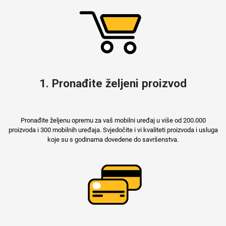
Za njega
Za nju
1. Pronađite željeni proizvod
Svijet životinja
Auto - Moto motivi
Pronađite željenu opremu za vaš mobilni uređaj u više od 200.000
proizvoda i 300 mobilnih uređaja. Svjedočite i vi kvaliteti proizvoda i usluga
koje su s godinama dovedene do savršenstva.
Mandale / Cvjetni
Citati & Stihovi
motivi