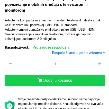
povezivanje mobilnih uređaja s televizorom ili
monitorom
Adapter je kompatibilan s većinom mobilnih telefona ili tableta s mikro
USB izlazom koji podržavaju MHL PIN 11 standard.
Univerzalne futrole i
Sleng
Preklopne maskice
Feel Good
Adapter kombinira značajke priključaka mikro USB, USB i HDMI.
maskice
Nakon povezivanja s mobilnim telefonom, možete ga napuniti
zahvaljujući dodatnom 2.0 priključku.
Raspoloživost:
Proizvod je raspoloživ
Raspoloživost u poslovnicama
Životinjsko carstvo
Takeoff
Dodaj u košaricu
Svoje proizvode pažljivo odabiremo i nudimo samo najnovije i
Svemirska kolekcija
Valentinovo
najpopularnije mobilne dodatke. Znajući odgovore na sva vaša
pitanja, naš tim korisničke podrške profesionalno je