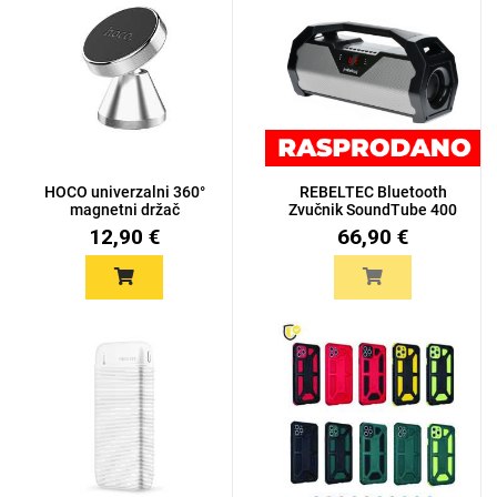
HOCO univerzalni 360°
REBELTEC Bluetooth
magnetni držač
Zvučnik SoundTube 400
mobitela...
12,90 €
66,90 €