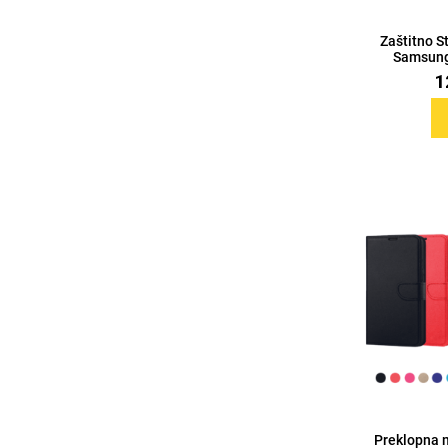
Zaštitno S
Samsung
1
Sleng
Feel Good
Preklopne maskice
Životinjsko carstvo
Takeoff
Svemirska kolekcija
Valentinovo
Preklopna 