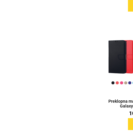
Doodles
Apstraktni motivi
Monogrami
Dječji motivi
Preklopna m
Galaxy 
1