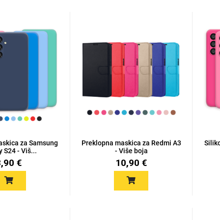
Maskica za Samsung
Preklopna maskica za Redmi A3
Sili
 S24 - Viš...
- Više boja
8,90 €
10,90 €