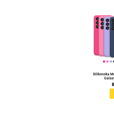
Za njega
Za nju
Svijet životinja
Auto - Moto motivi
Silikonska 
Galaxy
Mandale / Cvjetni motivi
Citati & Stihovi