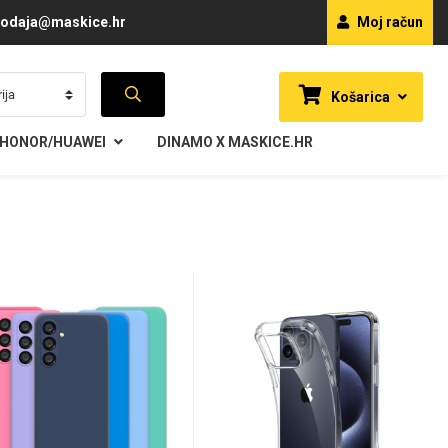
odaja@maskice.hr
Moj račun
Košarica
HONOR/HUAWEI
DINAMO X MASKICE.HR