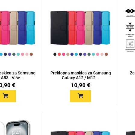
askica za Samsung
Preklopna maskica za Samsung
Za
A53 - Više...
Galaxy A12 / M12...
0,90 €
10,90 €