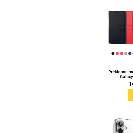
MarbleMania
Gaming motivi
Crtani filmovi
Sportski motivi
Preklopna m
Galaxy 
1
Obiteljski motivi
Mix