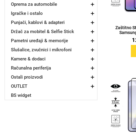
Oprema za automobile
Igračke i ostalo
Držači za romobil
FM Transmitteri
USB kablovi
Samsung
Samsung
Babe
Držači za ruku
Šaljivi motivi
HDMI kabel
HI-FI linije
Huawei
Xiaomi
Punjači, kablovi & adapteri
Zaštitno S
Držač za mobitel & Selfie Stick
Samsung
1
Pametni uređaji & memorije
Slušalice, zvučnici i mikrofoni
Kamere & dodaci
Punjači za mobitel
Ostali držači
AUX kablovi
Croatos
Sony
Najprodavanije - TOP 100
Adapteri za mobitel
Spigen maskice
LCD Tablet
Računalna periferija
Ostali proizvodi
OUTLET
BS widget
Univerzalno kaljeno staklo
Gym
Univerzalne futrole i
Unicorn kolekcija
maskice