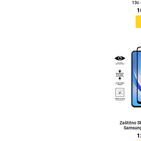
13c 
1
Love motivi
I Need Some Space
Quotes Collection
Cirkus
Zaštitno S
Samsung
1
Zodiac
Halloween