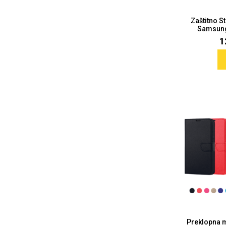
Zaštitno S
Samsung 
1
Sleng
Feel Good
Preklopne maskice
Životinjsko carstvo
Takeoff
Svemirska kolekcija
Valentinovo
Preklopna 