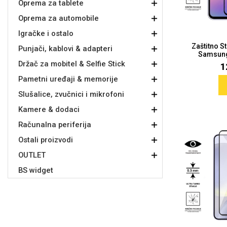
Oprema za tablete
Oprema za automobile
Držači za romobil
FM Transmitteri
USB kablovi
Samsung
Samsung
Babe
Držači za ruku
Šaljivi motivi
HDMI kabel
HI-FI linije
Huawei
Xiaomi
Igračke i ostalo
Zaštitno S
Punjači, kablovi & adapteri
Samsung 
Držač za mobitel & Selfie Stick
1
Pametni uređaji & memorije
Slušalice, zvučnici i mikrofoni
Punjači za mobitel
Ostali držači
AUX kablovi
Croatos
Sony
Najprodavanije - TOP 100
Adapteri za mobitel
Spigen maskice
LCD Tablet
Kamere & dodaci
Računalna periferija
Ostali proizvodi
OUTLET
BS widget
Univerzalno kaljeno staklo
Gym
Univerzalne futrole i
Unicorn kolekcija
maskice