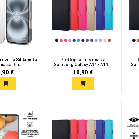
Prozirna Silikonska
Preklopna maskica za
ca za iPh...
Samsung Galaxy A14 / A14...
Sam
8,90 €
10,90 €