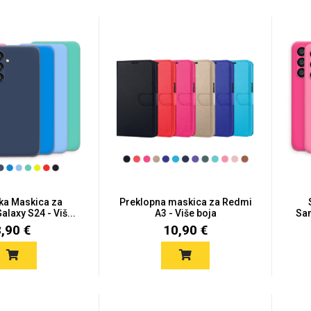
ska Maskica za
Preklopna maskica za Redmi
laxy S24 - Viš...
A3 - Više boja
Sam
8,90 €
10,90 €