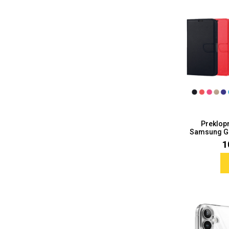
MarbleMania
Gaming motivi
Crtani filmovi
Sportski motivi
Preklop
Samsung Gal
1
Obiteljski motivi
Mix