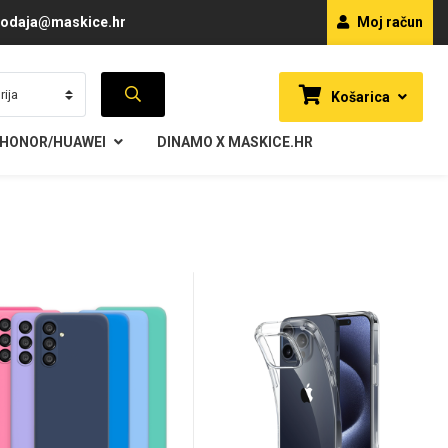
odaja@maskice.hr
Moj račun
Košarica
HONOR/HUAWEI
DINAMO X MASKICE.HR