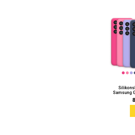
Za njega
Za nju
Svijet životinja
Auto - Moto motivi
Silikon
Samsung Ga
Mandale / Cvjetni motivi
Citati & Stihovi