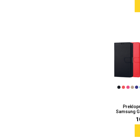
Doodles
Apstraktni motivi
Monogrami
Dječji motivi
Preklop
Samsung Gal
1