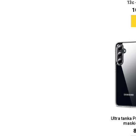
13c 
1
Love motivi
I Need Some Space
Quotes Collection
Cirkus
Ultra tanka 
maski
Zodiac
Halloween