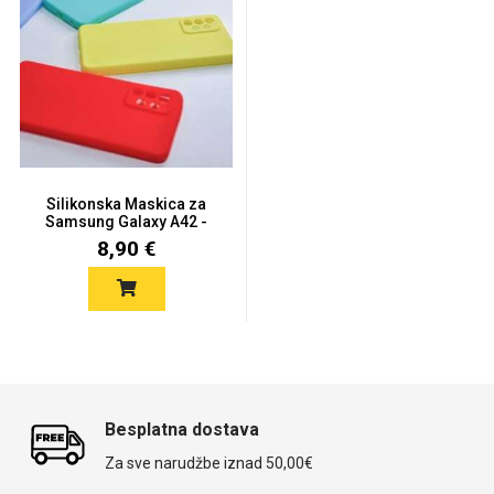
Univerzalne futrole i
Sleng
Preklopne maskice
Feel Good
maskice
Silikonska Maskica za
Samsung Galaxy A42 -
Viš...
8,90 €
Životinjsko carstvo
Takeoff
Besplatna dostava
Za sve narudžbe iznad 50,00€
Svemirska kolekcija
Valentinovo