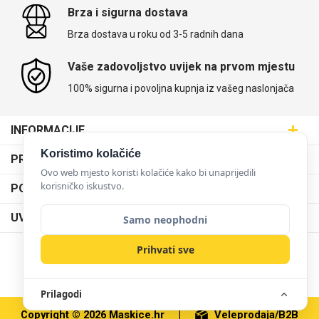
Brza i sigurna dostava
Brza dostava u roku od 3-5 radnih dana
Vaše zadovoljstvo uvijek na prvom mjestu
100% sigurna i povoljna kupnja iz vašeg naslonjača
Love motivi
I Need Some Space
INFORMACIJE
Maskice.hr - Web trgovina
Koristimo kolačiće
PRODAJNA MJESTA
SVIJET MASKICA d.o.o.
Ovo web mjesto koristi kolačiće kako bi unaprijedili
Poslovnica Trešnjevka
korisničko iskustvo.
PODRŠKA
Aleja javora 13, 10000 Zagreb
Poslovnica Dubrava
095 5555 345
Quotes Collection
Cirkus
Dostava
UVJETI KORIŠTENJA
Samo neophodni
prodaja@maskice.hr
Poslovnica Kvatrić
O nama
Klub vjernosti
Prihvati sve
Poslovnica Velika Gorica
Karijera u maskice.hr
NAČINI PLAĆANJA
Obrazac za jednostrani raskid ugovora
Poslovnica Karlovac
Postani partner
Uvjeti korištenja
Prilagodi
Poslovnica Ilica
Zakupi franšizu
Pravne napomene
Copyright © 2026 Maskice.hr
|
Veleprodaja/B2B
Poslovnica Križevci