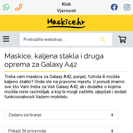
Klub
Vjernosti
Maskice, kaljena stakla i druga
Univerzalna oprema
Dinamo maskice za
Robotski usisavači
Ruksaci i torbice
Najprodavanije -
Podloga za miš
Igračke i ostalo
Ljetna kolekcija
Pametni Satovi
Auto Kamere
7.0 - 8.0 inča
Selfie Stick
Mikrofoni
Punjači
Bluetooth slušalice
Oprema za Lenovo
Tipkovnice i miševi
Proljetna kolekcija
Šarene maskice
Bežični punjači
Držači za auto
Stolne lampe
8.0 - 9.0 inča
Memorije i
Razno
za tablet
TOP 100
mobitel
memorijske kartice
tablet
oprema za Galaxy A42
Punjači za laptope
Treba vam maskica za Galaxy A42, punjač, futrola ili možda
kaljeno staklo? Onda ste na pravome mjestu. U ponudi imamo
sve što Vam treba za Vaš Galaxy A42, ali i dodatke o kojima
možda niste razmišljali, a koji bi mogli zaštititi, uljepšati i dodati
funkcionalnosti Vašem mobitelu.
Žičane slušalice
9.0 - 10.0 inča
Držači za stol
Web kamere i
Autopunjači
Ventilatori
Winter
Bluetooth Zvučnici
10.0 - 12.0 inča
Držači za bicikl
Power bank
Line Art
Apple
Oprema za Smart
mikrofoni
Apple
Samsung
Watch
Hladnjaci za laptop