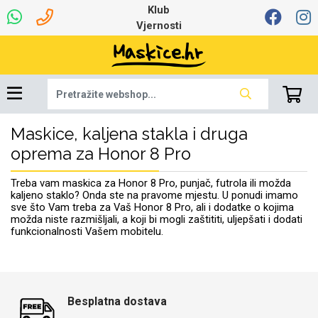
Klub
Vjernosti
Maskice, kaljena stakla i druga
Univerzalna oprema
Dinamo maskice za
Robotski usisavači
Ruksaci i torbice
Najprodavanije -
Podloga za miš
Igračke i ostalo
Ljetna kolekcija
Pametni Satovi
Auto Kamere
7.0 - 8.0 inča
Selfie Stick
Mikrofoni
Punjači
Bluetooth slušalice
Oprema za Lenovo
Tipkovnice i miševi
Proljetna kolekcija
Šarene maskice
Bežični punjači
Držači za auto
Stolne lampe
8.0 - 9.0 inča
Memorije i
Razno
za tablet
TOP 100
mobitel
memorijske kartice
tablet
oprema za Honor 8 Pro
Punjači za laptope
Treba vam maskica za Honor 8 Pro, punjač, futrola ili možda
kaljeno staklo? Onda ste na pravome mjestu. U ponudi imamo
sve što Vam treba za Vaš Honor 8 Pro, ali i dodatke o kojima
možda niste razmišljali, a koji bi mogli zaštititi, uljepšati i dodati
funkcionalnosti Vašem mobitelu.
Žičane slušalice
9.0 - 10.0 inča
Držači za stol
Web kamere i
Autopunjači
Ventilatori
Winter
Bluetooth Zvučnici
10.0 - 12.0 inča
Držači za bicikl
Power bank
Line Art
Apple
Oprema za Smart
mikrofoni
Apple
Samsung
Watch
Hladnjaci za laptop
Besplatna dostava