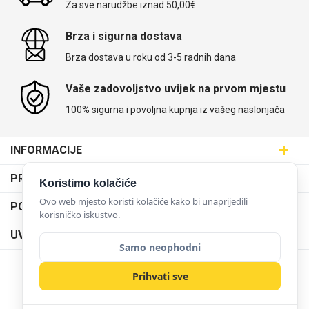
Za sve narudžbe iznad 50,00€
Brza i sigurna dostava
Držači za romobil
FM Transmitteri
USB kablovi
Huawei
Babe
Držači za ruku
Šaljivi motivi
HDMI kabel
HI-FI linije
Samsung
Huawei
Sony
Brza dostava u roku od 3-5 radnih dana
Vaše zadovoljstvo uvijek na prvom mjestu
100% sigurna i povoljna kupnja iz vašeg naslonjača
Ostali držači
AUX kablovi
Croatos
Xiaomi
Adapteri za mobitel
Punjači za mobitel
Najprodavanije -
INFORMACIJE
LCD Tablet
TOP 100
Maskice.hr - Web trgovina
PRODAJNA MJESTA
Koristimo kolačiće
SVIJET MASKICA d.o.o.
Poslovnica Trešnjevka
Ovo web mjesto koristi kolačiće kako bi unaprijedili
PODRŠKA
Aleja javora 13, 10000 Zagreb
korisničko iskustvo.
Poslovnica Dubrava
095 5555 345
Dostava
UVJETI KORIŠTENJA
prodaja@maskice.hr
Poslovnica Kvatrić
Samo neophodni
O nama
Klub vjernosti
Spigen maskice
Univerzalno kaljeno
Poslovnica Velika Gorica
Karijera u maskice.hr
Gym
NAČINI PLAĆANJA
Unicorn kolekcija
staklo
Prihvati sve
Obrazac za jednostrani raskid ugovora
Poslovnica Karlovac
Postani partner
Uvjeti korištenja