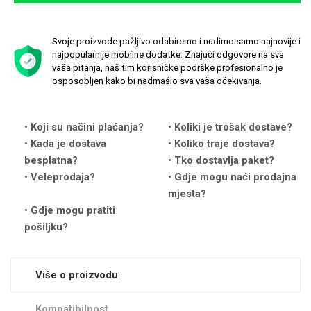
Svoje proizvode pažljivo odabiremo i nudimo samo najnovije i
najpopularnije mobilne dodatke. Znajući odgovore na sva
vaša pitanja, naš tim korisničke podrške profesionalno je
osposobljen kako bi nadmašio sva vaša očekivanja.
Love motivi
I Need Some Space
Koji su načini plaćanja?
Koliki je trošak dostave?
Kada je dostava
Koliko traje dostava?
besplatna?
Tko dostavlja paket?
Veleprodaja?
Gdje mogu naći prodajna
mjesta?
Quotes Collection
Cirkus
Gdje mogu pratiti
pošiljku?
Više o proizvodu
Kompatibilnost