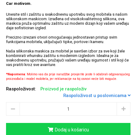
Car
motivom.
Unesite stil i zaštitu u svakodnevnu upotrebu svog mobitela s našom
silikonskom maskicom. Izrađena od visokokvalitetnog silikona, ova
maskica pruža optimalnu zaštitu uz moderni dizajn koji vašem uređaju
daje sofisticiran izgled.
Univerzalne futrole i
Sleng
Preklopne maskice
Feel Good
Precizno izrezani otvori omogućavaju jednostavan pristup svim
maskice
funkcijama mobitela, uključujući tipke, portove i kameru.
Naša silikonska maskica za mobitel je savršen izbor za sve koji žele
kombinirati vrhunsku zaštitu s modernim izgledom. Idealna je za
svakodnevnu upotrebu, pružajući vašem uređaju sigurnost i stil koji će
vas pratiti kroz sve avanture.
*Napomena
: Molimo vas da prije narudžbe provjerite jeste li odabrali odgovarajućeg
proizvođača i model mobitela, jer reklamacije na toj osnovi neće biti moguće.
Životinjsko carstvo
Takeoff
Raspoloživost:
Proizvod je raspoloživ
Raspoloživost u poslovnicama
Svemirska kolekcija
Valentinovo
Dodaj u košaricu