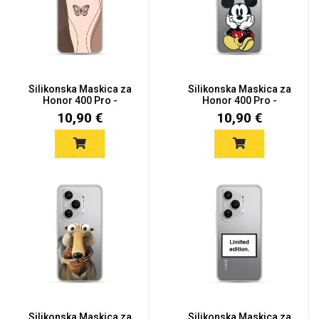
Silikonska Maskica za
Silikonska Maskica za
Honor 400 Pro -
Honor 400 Pro -
Butterfl...
Cartoon...
10,90 €
10,90 €
Silikonska Maskica za
Silikonska Maskica za