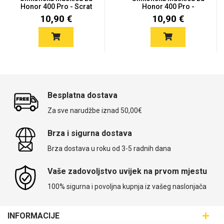
Honor 400 Pro - Scrat
Honor 400 Pro -
Limited...
10,90 €
10,90 €
Besplatna dostava
Za sve narudžbe iznad 50,00€
Brza i sigurna dostava
Brza dostava u roku od 3-5 radnih dana
Vaše zadovoljstvo uvijek na prvom mjestu
100% sigurna i povoljna kupnja iz vašeg naslonjača
INFORMACIJE