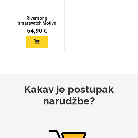
Riversong
MarbleMania
smartwatch Motive
6C Pro SW64 - Sivi
54,90 €
Gaming motivi
Crtani filmovi
Kakav je postupak
narudžbe?
Sportski motivi
Obiteljski motivi