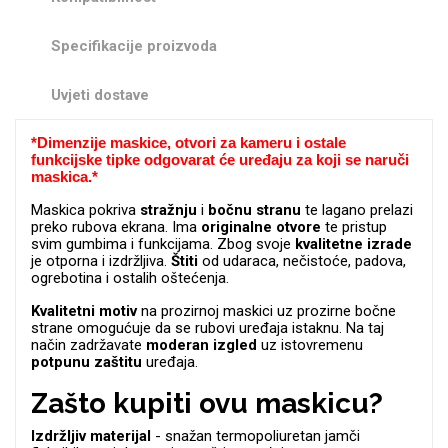
Zodiac
Halloween
Specifikacije proizvoda
Uvjeti dostave
*
Dimenzije maskice, otvori za kameru i ostale
funkcijske tipke odgovarat će uređaju za koji se naruči
Doodles
Apstraktni motivi
maskica.*
Maskica pokriva
stražnju
i
bočnu
stranu
te lagano prelazi
preko rubova ekrana. Ima
originalne
otvore
te pristup
svim gumbima i funkcijama. Zbog svoje
kvalitetne
izrade
je otporna i izdržljiva.
Štiti
od udaraca, nečistoće, padova,
ogrebotina i ostalih oštećenja.
Kvalitetni
motiv
na prozirnoj maskici uz prozirne bočne
Monogrami
Dječji motivi
strane omogućuje da se rubovi uređaja istaknu. Na taj
način zadržavate
moderan
izgled
uz istovremenu
potpunu
zaštitu
uređaja.
Zašto kupiti ovu maskicu?
Izdržljiv materijal
- snažan termopoliuretan jamči