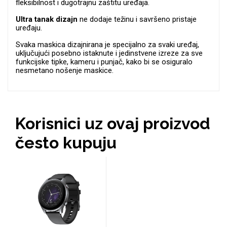
fleksibilnost i dugotrajnu zaštitu uređaja.
Za njega
Za nju
Ultra tanak dizajn
ne dodaje težinu i savršeno pristaje
uređaju.
Svaka maskica dizajnirana je specijalno za svaki uređaj,
uključujući posebno istaknute i jedinstvene izreze za sve
funkcijske tipke, kameru i punjač, kako bi se osiguralo
nesmetano nošenje maskice.
Svijet životinja
Auto - Moto motivi
Korisnici uz ovaj proizvod
često kupuju
Mandale / Cvjetni
Citati & Stihovi
motivi