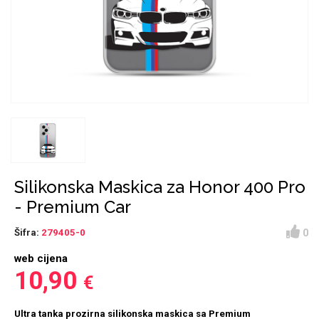
Držači za romobil
FM Transmitteri
USB kablovi
Huawei
Babe
Držači za ruku
Šaljivi motivi
HDMI kabel
HI-FI linije
Samsung
Huawei
Sony
Ostali držači
AUX kablovi
Croatos
Xiaomi
Adapteri za mobitel
Punjači za mobitel
Najprodavanije -
LCD Tablet
TOP 100
Silikonska Maskica za Honor 400 Pro
- Premium Car
0
Šifra:
279405-0
web cijena
Spigen maskice
Univerzalno kaljeno
10,90
€
Gym
Unicorn kolekcija
staklo
Ultra tanka prozirna silikonska maskica sa Premium