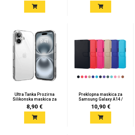
Ultra Tanka Prozirna
Preklopna maskica za
Silikonska maskica za
Samsung Galaxy A14 /
iPh...
A14...
8,90 €
10,90 €