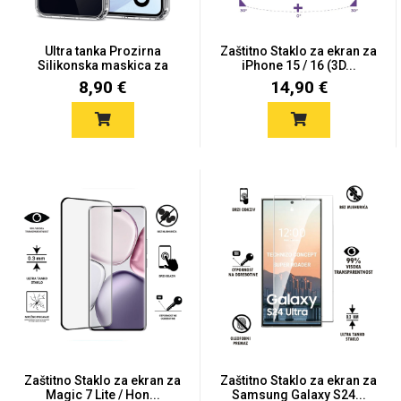
Ultra tanka Prozirna
Zaštitno Staklo za ekran za
MarbleMania
Silikonska maskica za
iPhone 15 / 16 (3D...
Sam...
8,90 €
14,90 €
Gaming motivi
Crtani filmovi
Sportski motivi
Obiteljski motivi
Zaštitno Staklo za ekran za
Zaštitno Staklo za ekran za
Magic 7 Lite / Hon...
Samsung Galaxy S24...