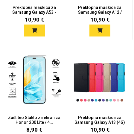
Preklopna maskica za
Preklopna maskica za
Samsung Galaxy A53 -
Samsung Galaxy A12 /
Više...
M12...
10,90 €
10,90 €
Zaštitno Staklo za ekran za
Preklopna maskica za
Honor 200 Lite / 4...
Samsung Galaxy A13 (4G)
-...
8,90 €
10,90 €