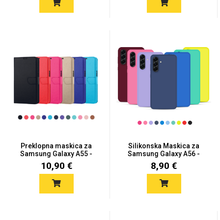
Love motivi
I Need Some Space
Quotes Collection
Cirkus
Preklopna maskica za
Silikonska Maskica za
Samsung Galaxy A55 -
Samsung Galaxy A56 -
Više...
Viš...
10,90 €
8,90 €