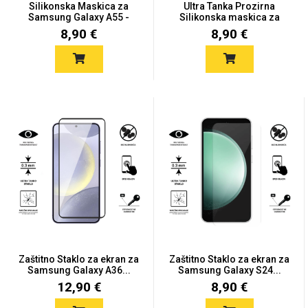
Silikonska Maskica za
Ultra Tanka Prozirna
Samsung Galaxy A55 -
Silikonska maskica za
Viš...
iPh...
8,90 €
8,90 €
Univerzalne futrole i
Sleng
Preklopne maskice
Feel Good
maskice
Životinjsko carstvo
Takeoff
Zaštitno Staklo za ekran za
Zaštitno Staklo za ekran za
Samsung Galaxy A36...
Samsung Galaxy S24...
12,90 €
8,90 €
Svemirska kolekcija
Valentinovo