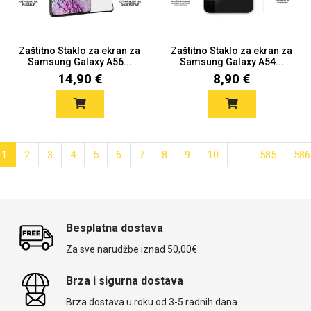
Zaštitno Staklo za ekran za
Zaštitno Staklo za ekran za
Samsung Galaxy A56...
Samsung Galaxy A54...
14,90 €
8,90 €
1
2
3
4
5
6
7
8
9
10
...
585
586
Besplatna dostava
Za sve narudžbe iznad 50,00€
Brza i sigurna dostava
Brza dostava u roku od 3-5 radnih dana