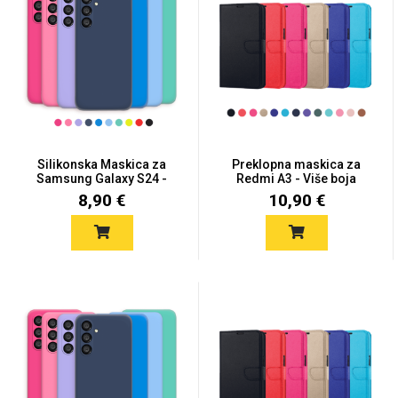
Silikonska Maskica za
Preklopna maskica za
Samsung Galaxy S24 -
Redmi A3 - Više boja
Viš...
8,90 €
10,90 €