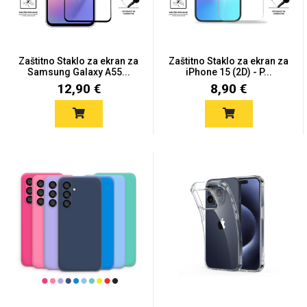
Držači za romobil
FM Transmitteri
USB kablovi
Huawei
Babe
Držači za ruku
Šaljivi motivi
HDMI kabel
HI-FI linije
Samsung
Huawei
Sony
Zaštitno Staklo za ekran za
Zaštitno Staklo za ekran za
Samsung Galaxy A55...
iPhone 15 (2D) - P...
12,90 €
8,90 €
Ostali držači
AUX kablovi
Croatos
Xiaomi
Najprodavanije - TOP
Adapteri za mobitel
Punjači za mobitel
LCD Tablet
100
Spigen maskice
Univerzalno kaljeno
Gym
Unicorn kolekcija
staklo