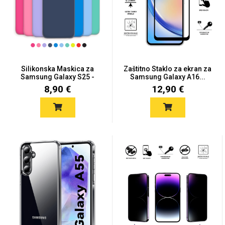
Za njega
Za nju
Silikonska Maskica za
Zaštitno Staklo za ekran za
Samsung Galaxy S25 -
Samsung Galaxy A16...
Viš...
8,90 €
12,90 €
Svijet životinja
Auto - Moto motivi
Mandale / Cvjetni
Citati & Stihovi
motivi