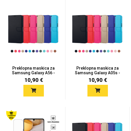
Preklopna maskica za
Preklopna maskica za
Samsung Galaxy A56 -
Samsung Galaxy A05s -
Više...
Viš...
10,90 €
10,90 €