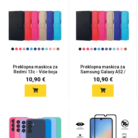
Zodiac
Halloween
Doodles
Apstraktni motivi
Preklopna maskica za
Preklopna maskica za
Redmi 13c - Više boja
Samsung Galaxy A52 /
A52...
10,90 €
10,90 €
Monogrami
Dječji motivi