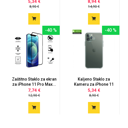
5,34 €
8,94 €
8,90 €
14,90 €
Za njega
Za nju
-40 %
-40 %
Svijet životinja
Auto - Moto motivi
Zaštitno Staklo za ekran
Kaljeno Staklo za
za iPhone 11 Pro Max...
Kameru za iPhone 11
Pro Max
7,74 €
5,34 €
12,90 €
8,90 €
Mandale / Cvjetni
Citati & Stihovi
motivi