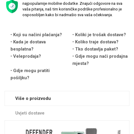
najpopularnije mobilne dodatke. Znajući odgovore na sva
vaša pitanja, naš tim korisničke podrške profesionalno je
osposobljen kako bi nadmašio sva vaša očekivanja.
Koji su načini plaćanja?
Koliki je trošak dostave?
Love motivi
I Need Some Space
Kada je dostava
Koliko traje dostava?
besplatna?
Tko dostavlja paket?
Veleprodaja?
Gdje mogu naći prodajna
mjesta?
Gdje mogu pratiti
pošiljku?
Quotes Collection
Cirkus
Više o proizvodu
Uvjeti dostave