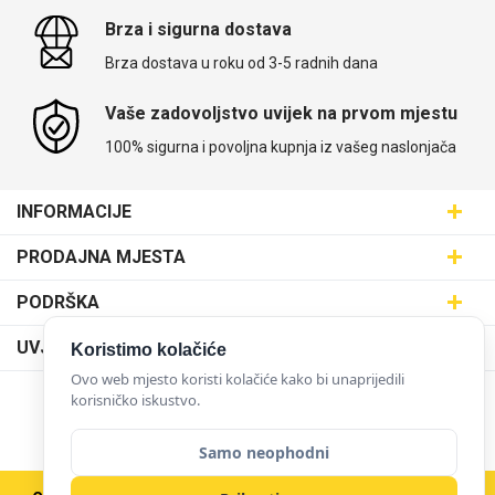
Brza i sigurna dostava
Brza dostava u roku od 3-5 radnih dana
Vaše zadovoljstvo uvijek na prvom mjestu
100% sigurna i povoljna kupnja iz vašeg naslonjača
INFORMACIJE
Maskice.hr - Web trgovina
PRODAJNA MJESTA
SVIJET MASKICA d.o.o.
Poslovnica Trešnjevka
PODRŠKA
Aleja javora 13, 10000 Zagreb
Poslovnica Dubrava
095 5555 345
Dostava
UVJETI KORIŠTENJA
Koristimo kolačiće
prodaja@maskice.hr
Poslovnica Kvatrić
O nama
Ovo web mjesto koristi kolačiće kako bi unaprijedili
Klub vjernosti
Poslovnica Velika Gorica
korisničko iskustvo.
Karijera u maskice.hr
NAČINI PLAĆANJA
Obrazac za jednostrani raskid ugovora
Poslovnica Karlovac
Postani partner
Samo neophodni
Uvjeti korištenja
Poslovnica Ilica
Zakupi franšizu
Pravne napomene