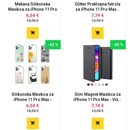
Mekana Silikonska
Glitter Preklopna futrola
Maskica za iPhone 11 Pro
za iPhone 11 Pro Max...
Max...
6,54 €
7,74 €
10,90 €
12,90 €
-40 %
-40 %
Silikonska Maskica za
Slim Magnet Maskica za
iPhone 11 Pro Max -
iPhone 11 Pro Max - Viš...
Šare...
6,54 €
7,74 €
10,90 €
12,90 €