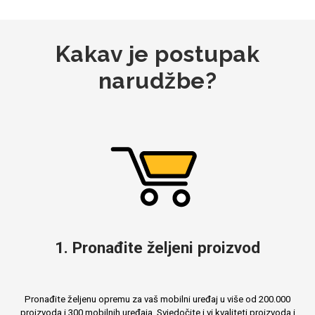
MarbleMania
Kakav je postupak
narudžbe?
Gaming motivi
Crtani filmovi
1. Pronađite željeni proizvod
Sportski motivi
Obiteljski motivi
Pronađite željenu opremu za vaš mobilni uređaj u više od 200.000
proizvoda i 300 mobilnih uređaja. Svjedočite i vi kvaliteti proizvoda i