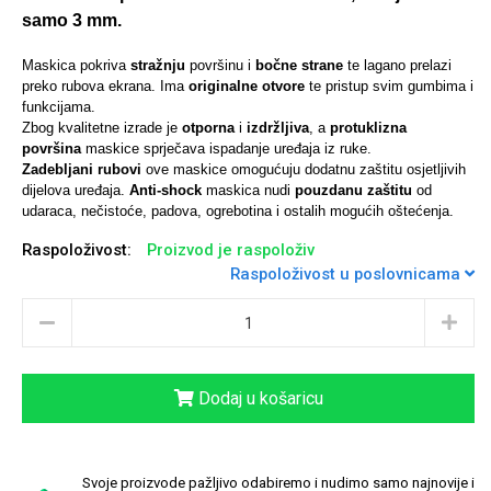
samo 3 mm.
Maskica pokriva
stražnju
površinu i
bočne strane
te lagano prelazi
preko rubova ekrana. Ima
originalne otvore
te pristup svim gumbima i
funkcijama.
Univerzalne futrole i
Sleng
Preklopne maskice
Feel Good
Zbog kvalitetne izrade je
otporna
i
izdržljiva
, a
protuklizna
maskice
površina
maskice sprječava ispadanje uređaja iz ruke.
Zadebljani rubovi
ove maskice omogućuju dodatnu zaštitu osjetljivih
dijelova uređaja.
Anti-shock
maskica nudi
pouzdanu zaštitu
od
udaraca, nečistoće, padova, ogrebotina i ostalih mogućih oštećenja.
Raspoloživost:
Proizvod je raspoloživ
Raspoloživost u poslovnicama
Životinjsko carstvo
Takeoff
Dodaj u košaricu
Svemirska kolekcija
Valentinovo
Svoje proizvode pažljivo odabiremo i nudimo samo najnovije i