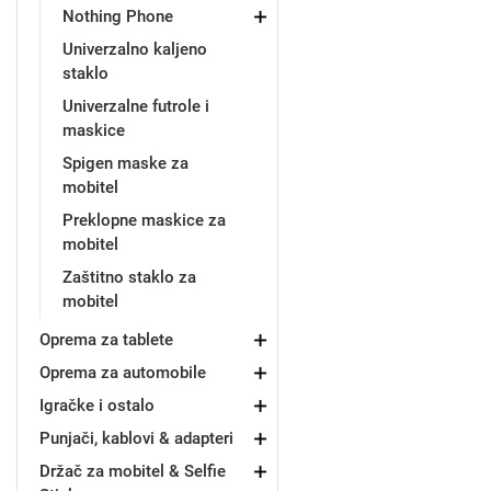
Nothing Phone
Univerzalno kaljeno
staklo
Univerzalne futrole i
maskice
Doodles
Apstraktni motivi
Spigen maske za
mobitel
Preklopne maskice za
mobitel
Zaštitno staklo za
mobitel
Monogrami
Dječji motivi
Oprema za tablete
Oprema za automobile
Igračke i ostalo
Punjači, kablovi & adapteri
Držač za mobitel & Selfie