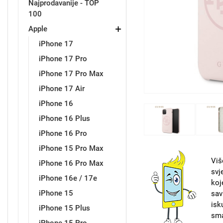
Najprodavanije - TOP
100
Držači za romobil
FM Transmitteri
USB kablovi
Samsung
Samsung
Babe
Držači za ruku
Šaljivi motivi
HDMI kabel
HI-FI linije
Huawei
Xiaomi
Apple
iPhone 17
iPhone 17 Pro
iPhone 17 Pro Max
iPhone 17 Air
iPhone 16
Punjači za mobitel
Ostali držači
AUX kablovi
Croatos
Sony
Najprodavanije - TOP 100
Adapteri za mobitel
Spigen maskice
LCD Tablet
iPhone 16 Plus
iPhone 16 Pro
iPhone 15 Pro Max
Viš
iPhone 16 Pro Max
svj
iPhone 16e / 17e
koj
Univerzalno kaljeno staklo
Gym
Univerzalne futrole i
Unicorn kolekcija
iPhone 15
sav
maskice
isk
iPhone 15 Plus
sma