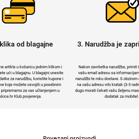
 klika od blagajne
3. Narudžba je zapri
e artikle u košaricu jednim klikom i
Nakon završetka narudžbe, primit 
e ući u blagajnu. U blagajni unesite
vašu email adresu sa informacija
atke za narudžbu, koristite kupone i
narudžbi te roku dostave. S obzirom 
e koje možete osvojiti u posebnim
na vašu adresu vrlo kratak (3-5 rad
 pripremamo za vas učlanjenjem u
dugo morati čekati vašu željenu maski
kice.hr Klub povjerenja.
dodatak za mobitel.
Povezani proizvodi