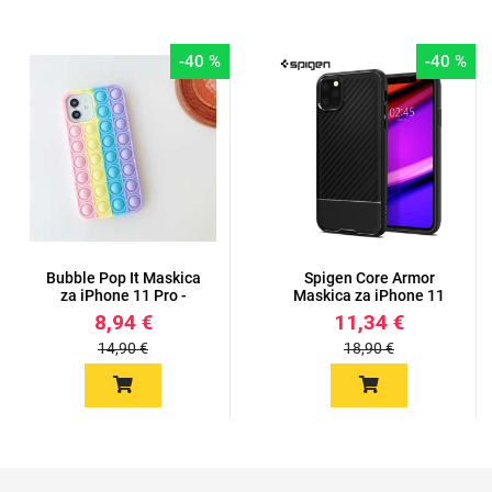
-40 %
-40 %
Bubble Pop It Maskica
Spigen Core Armor
za iPhone 11 Pro -
Maskica za iPhone 11
Više...
Pro - B...
8,94 €
11,34 €
14,90 €
18,90 €