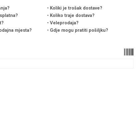
anja?
Koliki je trošak dostave?
splatna?
Koliko traje dostava?
t?
Veleprodaja?
odajna mjesta?
Gdje mogu pratiti pošiljku?
u