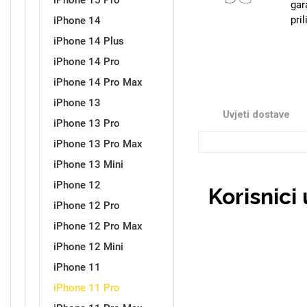
iPhone 15 Pro
gar
pri
iPhone 14
iPhone 14 Plus
Sleng
Feel Good
iPhone 14 Pro
Preklopne maskice
iPhone 14 Pro Max
iPhone 13
Uvjeti dostave
iPhone 13 Pro
iPhone 13 Pro Max
iPhone 13 Mini
Životinjsko carstvo
Takeoff
iPhone 12
Korisnici
iPhone 12 Pro
iPhone 12 Pro Max
iPhone 12 Mini
iPhone 11
Svemirska kolekcija
Valentinovo
iPhone 11 Pro