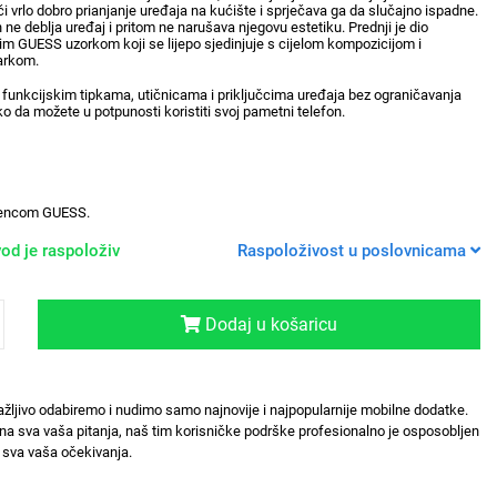
i vrlo dobro prianjanje uređaja na kućište i sprječava ga da slučajno ispadne.
n ne deblja uređaj i pritom ne narušava njegovu estetiku. Prednji je dio
im GUESS uzorkom koji se lijepo sjedinjuje s cijelom kompozicijom i
arkom.
funkcijskim tipkama, utičnicama i priključcima uređaja bez ograničavanja
o da možete u potpunosti koristiti svoj pametni telefon.
icencom GUESS.
od je raspoloživ
Raspoloživost u poslovnicama
Dodaj u košaricu
ažljivo odabiremo i nudimo samo najnovije i najpopularnije mobilne dodatke.
na sva vaša pitanja, naš tim korisničke podrške profesionalno je osposobljen
sva vaša očekivanja.