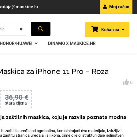
odaja@maskice.hr
Moj račun
Košarica
HONOR/HUAWEI
DINAMO X MASKICE.HR
askica za iPhone 11 Pro – Roza
0
36,90 €
stara cijena
ja zaštitnih maskica, koju je razvila poznata modna
i zaštitila uređaj od ogrebotina, kombinirajući dva materijala, izdržljiv i
zaštitu stranica uređaja i silikona, čime cijeloj strukturi daje jedinstven