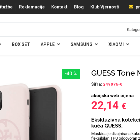
ritužbe
Reklamacije
Kontakt
Blog
Klub Vjernosti
pr
BOX SET
APPLE
SAMSUNG
XIAOMI
GUESS Tone M
-40 %
Šifra:
249076-0
akcijska web cijena
22,14
€
Ekskluzivna kolekci
kuća GUESS.
Maskica je dizajnirana kako b
fleksibilan TPU odgovoran za 