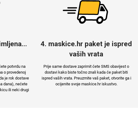
mljena...
4. maskice.hr paket je ispred
vaših vrata
ćete potvrdu na
Prije same dostave zaprimit ćete SMS obavijest o
ma o provedenoj
dostavi kako biste točno znali kada će paket biti
da je rok dostave
ispred vaših vrata. Preuzmite vaš paket, otvorite ga i
na dana), nećete
ocijenite svoje maskice.hr iskustvo.
cu ili neki drugi