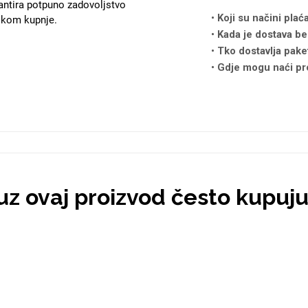
antira potpuno zadovoljstvo
Koji su načini plać
likom kupnje.
Kada je dostava be
Tko dostavlja pake
Gdje mogu naći pr
 uz ovaj proizvod često kupuj