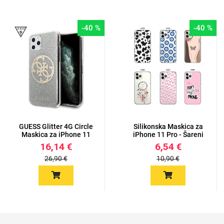
-40 %
-40 %
GUESS Glitter 4G Circle
Silikonska Maskica za
Maskica za iPhone 11
iPhone 11 Pro - Šareni
P...
m...
16,14 €
6,54 €
26,90 €
10,90 €