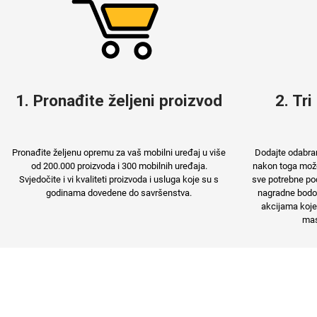
MarbleMania
Gaming motivi
1. Pronađite željeni proizvod
2. Tri
Crtani filmovi
Sportski motivi
Pronađite željenu opremu za vaš mobilni uređaj u više
Dodajte odabran
od 200.000 proizvoda i 300 mobilnih uređaja.
nakon toga možet
Svjedočite i vi kvaliteti proizvoda i usluga koje su s
sve potrebne pod
godinama dovedene do savršenstva.
nagradne bodov
akcijama koje
mas
Obiteljski motivi
Mix