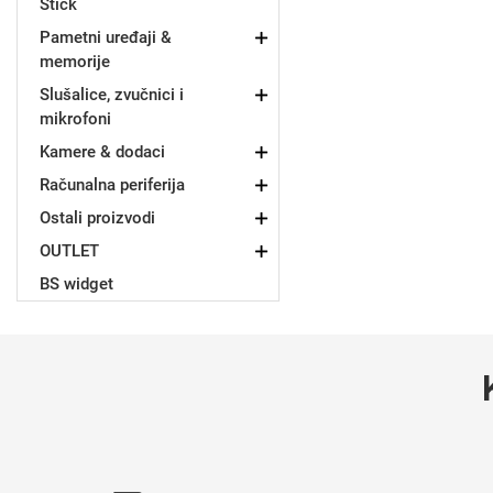
Stick
Za njega
Za nju
Pametni uređaji &
memorije
Slušalice, zvučnici i
mikrofoni
Kamere & dodaci
Računalna periferija
Svijet životinja
Auto - Moto motivi
Ostali proizvodi
OUTLET
BS widget
Mandale / Cvjetni motivi
Citati & Stihovi