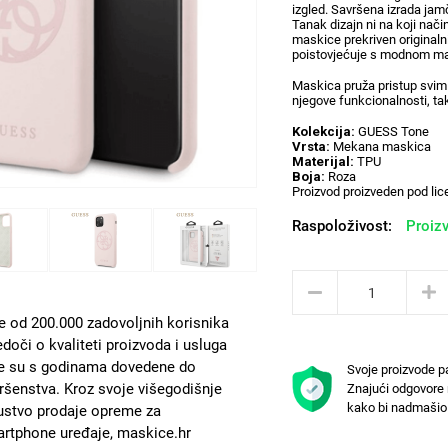
izgled. Savršena izrada jamč
Tanak dizajn ni na koji nači
maskice prekriven originaln
poistovjećuje s modnom m
Maskica pruža pristup svim 
njegove funkcionalnosti, tak
Kolekcija:
GUESS Tone
Vrsta:
Mekana maskica
Materijal:
TPU
Boja:
Roza
Proizvod proizveden pod l
Raspoloživost:
Proizv
e od 200.000 zadovoljnih korisnika
edoči o kvaliteti proizvoda i usluga
e su s godinama dovedene do
Svoje proizvode p
ršenstva. Kroz svoje višegodišnje
Znajući odgovore 
kako bi nadmašio 
ustvo prodaje opreme za
rtphone uređaje, maskice.hr