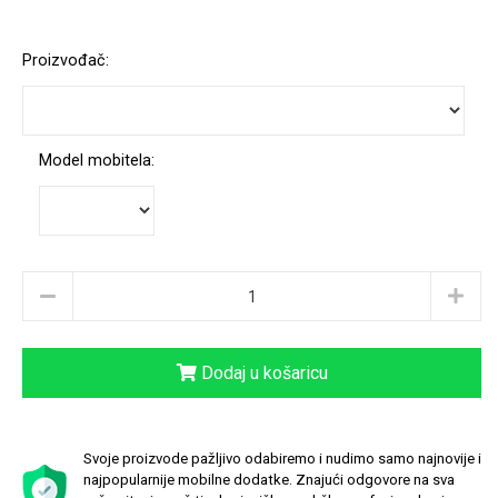
Proizvođač:
Love motivi
I Need Some Space
Model mobitela:
Quotes Collection
Cirkus
Dodaj u košaricu
Svoje proizvode pažljivo odabiremo i nudimo samo najnovije i
najpopularnije mobilne dodatke. Znajući odgovore na sva