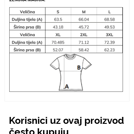
Za njega
Za nju
Svijet životinja
Auto - Moto motivi
Mandale / Cvjetni
Citati & Stihovi
motivi
Korisnici uz ovaj proizvod
često kupuju