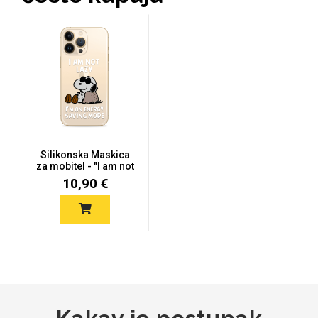
MarbleMania
Silikonska Maskica
Gaming motivi
Crtani filmovi
za mobitel - "I am not
lazy...
10,90 €
Sportski motivi
Obiteljski motivi