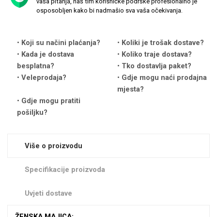
vaša pitanja, naš tim korisničke podrške profesionalno je
Zodiac
Halloween
osposobljen kako bi nadmašio sva vaša očekivanja.
Koji su načini plaćanja?
Koliki je trošak dostave?
Kada je dostava
Koliko traje dostava?
besplatna?
Tko dostavlja paket?
Veleprodaja?
Gdje mogu naći prodajna
Doodles
Apstraktni motivi
mjesta?
Gdje mogu pratiti
pošiljku?
Više o proizvodu
Monogrami
Dječji motivi
Specifikacije proizvoda
Uvjeti dostave
ŽENSKA MAJICA: