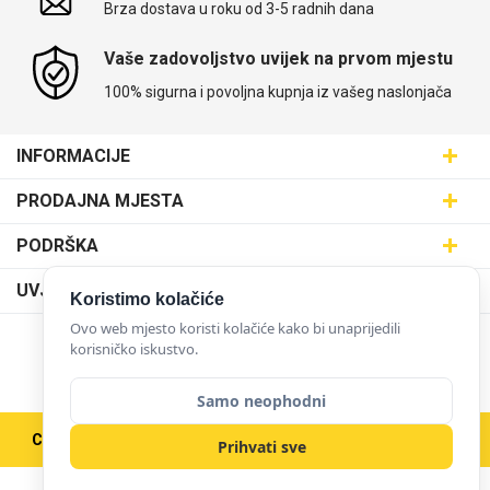
Brza dostava u roku od 3-5 radnih dana
Vaše zadovoljstvo uvijek na prvom mjestu
100% sigurna i povoljna kupnja iz vašeg naslonjača
INFORMACIJE
Maskice.hr - Web trgovina
PRODAJNA MJESTA
SVIJET MASKICA d.o.o.
Poslovnica Trešnjevka
PODRŠKA
Aleja javora 13, 10000 Zagreb
Poslovnica Dubrava
095 5555 345
Dostava
UVJETI KORIŠTENJA
Koristimo kolačiće
prodaja@maskice.hr
Poslovnica Kvatrić
O nama
Klub vjernosti
Ovo web mjesto koristi kolačiće kako bi unaprijedili
Poslovnica Velika Gorica
korisničko iskustvo.
Karijera u maskice.hr
NAČINI PLAĆANJA
Obrazac za jednostrani raskid ugovora
Poslovnica Karlovac
Postani partner
Uvjeti korištenja
Samo neophodni
Poslovnica Ilica
Zakupi franšizu
Pravne napomene
Copyright © 2026 Maskice.hr
|
Veleprodaja/B2B
Poslovnica Križevci
Prihvati sve
Kontakt
Zaštita privatnosti
Poslovnica Varaždin