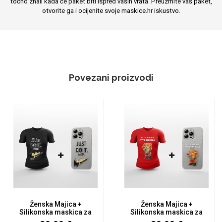
točno znali kada će paket biti ispred vaših vrata. Preuzmite vaš paket,
otvorite ga i ocijenite svoje maskice.hr iskustvo.
Povezani proizvodi
Ženska Majica +
Ženska Majica +
Silikonska maskica za
Silikonska maskica za
mobitel...
mobitel...