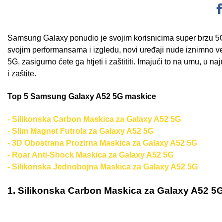
Samsung Galaxy ponudio je svojim korisnicima super brzu 5G 
Sleng
Feel Good
svojim performansama i izgledu, novi uređaji nude iznimno ve
Preklopne maskice
5G, zasigurno ćete ga htjeti i zaštititi. Imajući to na umu, u 
i zaštite.
Top 5 Samsung Galaxy A52 5G maskice
- Silikonska Carbon Maskica
za Galaxy A52 5G
Životinjsko carstvo
Takeoff
- Slim Magnet Futrola za Galaxy A52 5G
- 3D Obostrana Prozirna Maskica za Galaxy A52 5G
- Roar Anti-Shock Maskica za Galaxy A52 5G
- Silikonska Jednobojna Maskica za Galaxy A52 5G
1. Silikonska Carbon Maskica za Galaxy A52 5
Svemirska kolekcija
Valentinovo