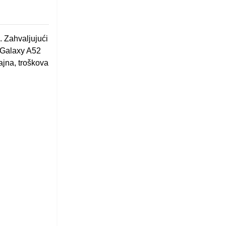
. Zahvaljujući
a Galaxy A52
zajna, troškova