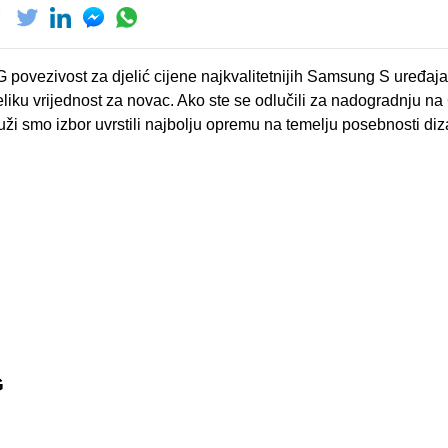
povezivost za djelić cijene najkvalitetnijih Samsung S uređaja
liku vrijednost za novac. Ako ste se odlučili za nadogradnju n
najuži smo izbor uvrstili najbolju opremu na temelju posebnosti di
G