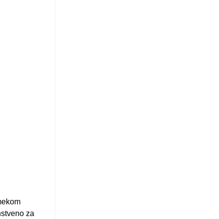
 mekom
nstveno za