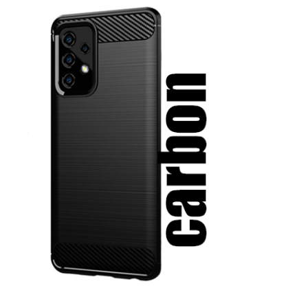
Love motivi
I Need Some Space
Quotes Collection
Cirkus
Zodiac
Halloween