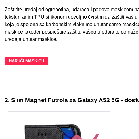
Zaštitite uređaj od ogrebotina, udaraca i padova maskicom na
teksturiranim TPU silikonom dovoljno čvrstim da zaštiti vaš u
koja je spojena sa karbonskim vlaknima unutar same maskice 
maskice također pospješuje zaštitu vašeg uređaja te pomaže 
uređaja unutar maskice.
Doodles
Apstraktni motivi
NARUČI MASKICU
Monogrami
Dječji motivi
2. Slim Magnet Futrola za Galaxy A52 5G
- dost