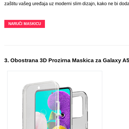
zaštitu vašeg uređaja uz moderni slim dizajn, kako ne bi dod
MarbleMania
Gaming motivi
NARUČI MASKICU
Crtani filmovi
Sportski motivi
3.
Obostrana 3D Prozirna Maskica za Galaxy A
Obiteljski motivi
Mix