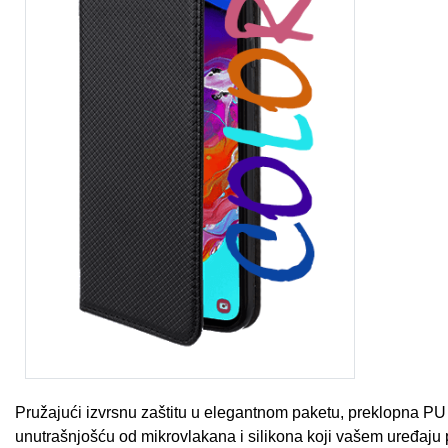
Za njega
Za nju
Svijet životinja
Auto - Moto motivi
Mandale / Cvjetni motivi
Citati & Stihovi
Pružajući izvrsnu zaštitu u elegantnom paketu, preklopna PU
unutrašnjošću od mikrovlakana i silikona koji vašem uređaju p