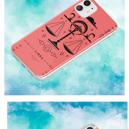
Univerzalne futrole i
Sleng
Preklopne maskice
Feel Good
maskice
Životinjsko carstvo
Takeoff
Svemirska kolekcija
Valentinovo