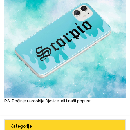
Zodiac
Halloween
Doodles
Apstraktni motivi
Monogrami
Dječji motivi
P.S. Počinje razdoblje Djevice, ali i naši popusti.
Kategorije