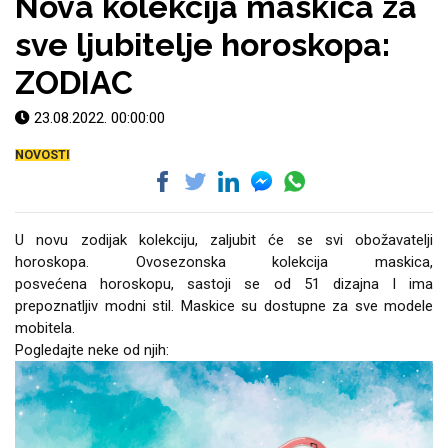
Nova kolekcija maskica za
sve ljubitelje horoskopa:
Držači za romobil
FM Transmitteri
USB kablovi
Huawei
Babe
Držači za ruku
Šaljivi motivi
HDMI kabel
HI-FI linije
Samsung
ZODIAC
Huawei
Sony
23.08.2022. 00:00:00
NOVOSTI
Ostali držači
AUX kablovi
Croatos
Xiaomi
Najprodavanije - TOP
Adapteri za mobitel
Punjači za mobitel
LCD Tablet
100
U novu zodijak kolekciju, zaljubit će se svi obožavatelji
horoskopa. Ovosezonska kolekcija maskica,
posvećena
horoskopu,
sastoji se od 51 dizajna I ima
prepoznatljiv modni stil. Maskice su dostupne za sve modele
mobitela.
Pogledajte neke od njih:
Spigen maskice
Univerzalno kaljeno
Gym
Unicorn kolekcija
staklo