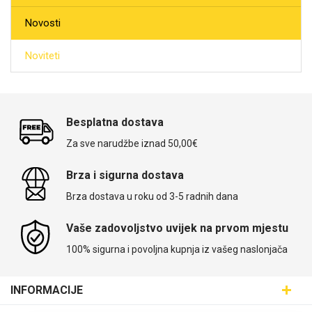
Novosti
Za njega
Za nju
Noviteti
Besplatna dostava
Svijet životinja
Auto - Moto motivi
Za sve narudžbe iznad 50,00€
Brza i sigurna dostava
Brza dostava u roku od 3-5 radnih dana
Vaše zadovoljstvo uvijek na prvom mjestu
Mandale / Cvjetni
Citati & Stihovi
100% sigurna i povoljna kupnja iz vašeg naslonjača
motivi
INFORMACIJE
Maskice.hr - Web trgovina