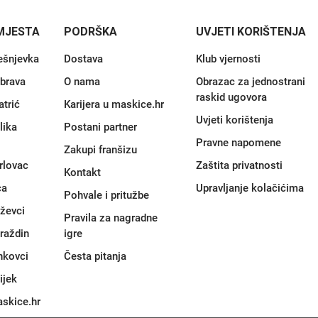
MJESTA
PODRŠKA
UVJETI KORIŠTENJA
ešnjevka
Dostava
Klub vjernosti
brava
O nama
Obrazac za jednostrani
raskid ugovora
atrić
Karijera u maskice.hr
Uvjeti korištenja
lika
Postani partner
Pravne napomene
Zakupi franšizu
rlovac
Zaštita privatnosti
Kontakt
ca
Upravljanje kolačićima
Pohvale i pritužbe
iževci
Pravila za nagradne
raždin
igre
nkovci
Česta pitanja
ijek
skice.hr