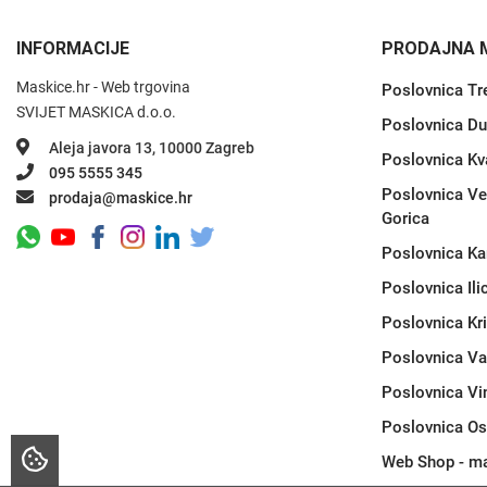
INFORMACIJE
PRODAJNA 
Maskice.hr - Web trgovina
Poslovnica Tr
SVIJET MASKICA d.o.o.
Love motivi
I Need Some Space
Poslovnica Du
Aleja javora 13, 10000 Zagreb
Poslovnica Kv
095 5555 345
Poslovnica Ve
prodaja@maskice.hr
Gorica
Poslovnica Ka
Poslovnica Ili
Quotes Collection
Cirkus
Poslovnica Kr
Poslovnica Va
Poslovnica Vi
Poslovnica Os
Web Shop - ma
Zodiac
Halloween