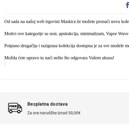
Od sada na našoj web trgovini Maskice.hr možete pronaći novu kole
Sleng
Feel Good
Preklopne maskice
Motivi ove kategorije su noir, apstrakcija, minimalizam, Vapor Wav
Potpuno drugačija i razigrana kolekcija dostupna je za sve modele mo
Možda ćete upravo tu naći nešto što odgovara Vašem ukusu!
Životinjsko carstvo
Takeoff
Besplatna dostava
Za sve narudžbe iznad 50,00€
Svemirska kolekcija
Valentinovo