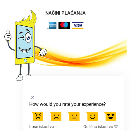
NAČINI PLAĆANJA
Select
How would you rate your experience?
an
option
from
1
Loše iskustvo
Odlično iskustvo 💛